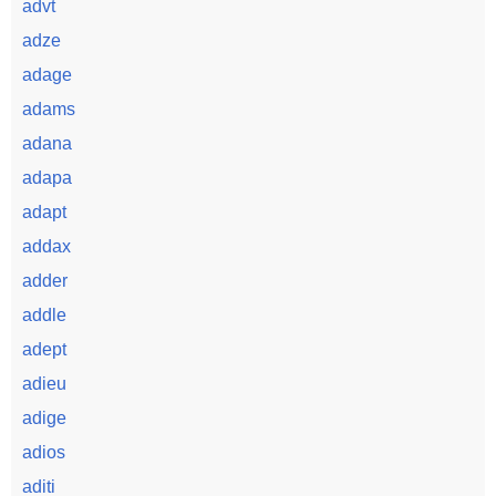
advt
adze
adage
adams
adana
adapa
adapt
addax
adder
addle
adept
adieu
adige
adios
aditi