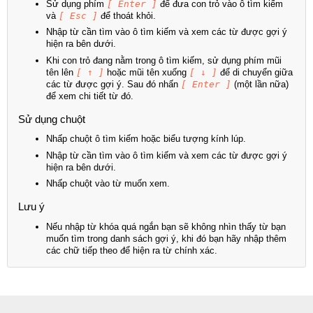
Sử dụng phím
[ Enter ]
để đưa con trỏ vào ô tìm kiếm
và
[ Esc ]
để thoát khỏi.
Nhập từ cần tìm vào ô tìm kiếm và xem các từ được gợi ý
hiện ra bên dưới.
Khi con trỏ đang nằm trong ô tìm kiếm, sử dụng phím mũi
tên lên
[ ↑ ]
hoặc mũi tên xuống
[ ↓ ]
để di chuyển giữa
các từ được gợi ý. Sau đó nhấn
[ Enter ]
(một lần nữa)
để xem chi tiết từ đó.
Sử dụng chuột
Nhấp chuột ô tìm kiếm hoặc biểu tượng kính lúp.
Nhập từ cần tìm vào ô tìm kiếm và xem các từ được gợi ý
hiện ra bên dưới.
Nhấp chuột vào từ muốn xem.
Lưu ý
Nếu nhập từ khóa quá ngắn bạn sẽ không nhìn thấy từ bạn
muốn tìm trong danh sách gợi ý, khi đó bạn hãy nhập thêm
các chữ tiếp theo để hiện ra từ chính xác.