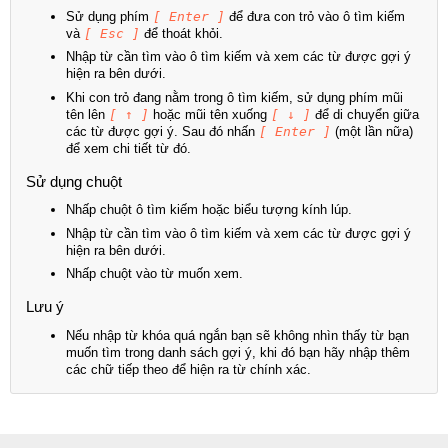
Sử dụng phím
[ Enter ]
để đưa con trỏ vào ô tìm kiếm
và
[ Esc ]
để thoát khỏi.
Nhập từ cần tìm vào ô tìm kiếm và xem các từ được gợi ý
hiện ra bên dưới.
Khi con trỏ đang nằm trong ô tìm kiếm, sử dụng phím mũi
tên lên
[ ↑ ]
hoặc mũi tên xuống
[ ↓ ]
để di chuyển giữa
các từ được gợi ý. Sau đó nhấn
[ Enter ]
(một lần nữa)
để xem chi tiết từ đó.
Sử dụng chuột
Nhấp chuột ô tìm kiếm hoặc biểu tượng kính lúp.
Nhập từ cần tìm vào ô tìm kiếm và xem các từ được gợi ý
hiện ra bên dưới.
Nhấp chuột vào từ muốn xem.
Lưu ý
Nếu nhập từ khóa quá ngắn bạn sẽ không nhìn thấy từ bạn
muốn tìm trong danh sách gợi ý, khi đó bạn hãy nhập thêm
các chữ tiếp theo để hiện ra từ chính xác.