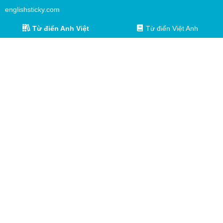
englishsticky.com
Từ điển Anh Việt
Từ điển Việt Anh