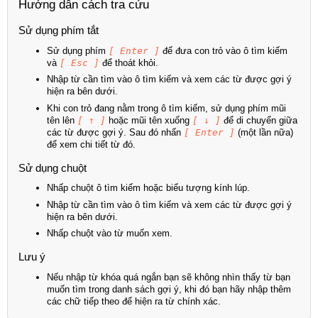
Hướng dẫn cách tra cứu
Sử dụng phím tắt
Sử dụng phím
[ Enter ]
để đưa con trỏ vào ô tìm kiếm
và
[ Esc ]
để thoát khỏi.
Nhập từ cần tìm vào ô tìm kiếm và xem các từ được gợi ý
hiện ra bên dưới.
Khi con trỏ đang nằm trong ô tìm kiếm, sử dụng phím mũi
tên lên
[ ↑ ]
hoặc mũi tên xuống
[ ↓ ]
để di chuyển giữa
các từ được gợi ý. Sau đó nhấn
[ Enter ]
(một lần nữa)
để xem chi tiết từ đó.
Sử dụng chuột
Nhấp chuột ô tìm kiếm hoặc biểu tượng kính lúp.
Nhập từ cần tìm vào ô tìm kiếm và xem các từ được gợi ý
hiện ra bên dưới.
Nhấp chuột vào từ muốn xem.
Lưu ý
Nếu nhập từ khóa quá ngắn bạn sẽ không nhìn thấy từ bạn
muốn tìm trong danh sách gợi ý, khi đó bạn hãy nhập thêm
các chữ tiếp theo để hiện ra từ chính xác.