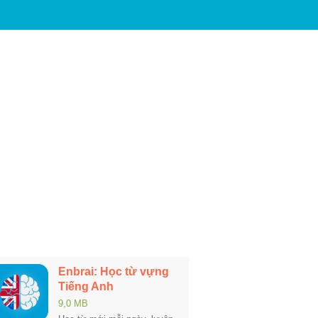
Enbrai: Học từ vựng
Tiếng Anh
9,0 MB