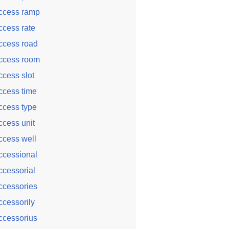
ccess ramp
ccess rate
ccess road
ccess room
ccess slot
ccess time
ccess type
ccess unit
ccess well
ccessional
ccessorial
ccessories
ccessorily
ccessorius