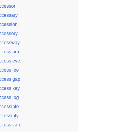
ccessor
ccessary
ccession
ccessory
ccessway
ccess arm
ccess eye
ccess fee
ccess gap
ccess key
ccess log
ccessible
ccessibly
ccess card