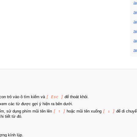
a
a
a
a
a
a
on trỏ vào ô tìm kiếm và
[ Esc ]
để thoát khỏi.
xem các từ được gợi ý hiện ra bên dưới.
iếm, sử dụng phím mũi tên lên
[ ↑ ]
hoặc mũi tên xuống
[ ↓ ]
để di chuyể
i tiết từ đó.
ợng kính lúp.