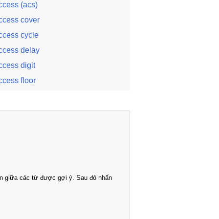
ccess (acs)
ccess cover
ccess cycle
ccess delay
ccess digit
ccess floor
n giữa các từ được gợi ý. Sau đó nhấn