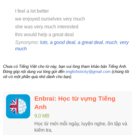
I feel a lot better
we enjoyed ourselves very much
she was very much interested
this would help a great deal
Synonyms:
lots
,
a good deal
,
a great deal
,
much
,
very
much
Chưa có Tiếng Việt cho từ này, bạn vui lòng tham khảo bản Tiếng Anh.
Đóng góp nội dung vui lòng gửi đến
englishsticky@gmail.com
(chúng tôi
sẽ có một phần quà nhỏ dành cho bạn).
Enbrai: Học từ vựng Tiếng
Anh
9,0 MB
Học từ mới mỗi ngày, luyện nghe, ôn tập và
kiểm tra.