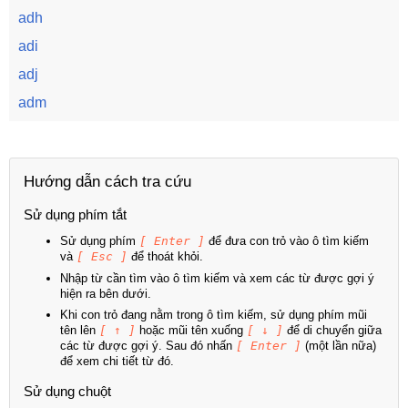
adh
adi
adj
adm
Hướng dẫn cách tra cứu
Sử dụng phím tắt
Sử dụng phím
[ Enter ]
để đưa con trỏ vào ô tìm kiếm
và
[ Esc ]
để thoát khỏi.
Nhập từ cần tìm vào ô tìm kiếm và xem các từ được gợi ý
hiện ra bên dưới.
Khi con trỏ đang nằm trong ô tìm kiếm, sử dụng phím mũi
tên lên
[ ↑ ]
hoặc mũi tên xuống
[ ↓ ]
để di chuyển giữa
các từ được gợi ý. Sau đó nhấn
[ Enter ]
(một lần nữa)
để xem chi tiết từ đó.
Sử dụng chuột