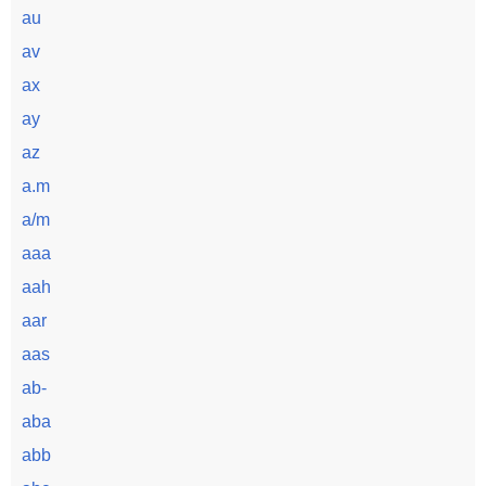
au
av
ax
ay
az
a.m
a/m
aaa
aah
aar
aas
ab-
aba
abb