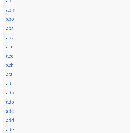
abc
abm
abo
abs
aby
acc
ace
ack
act
ad-
ada
adb
adc
add
ade