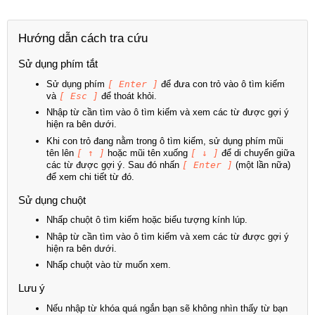
Hướng dẫn cách tra cứu
Sử dụng phím tắt
Sử dụng phím
[ Enter ]
để đưa con trỏ vào ô tìm kiếm
và
[ Esc ]
để thoát khỏi.
Nhập từ cần tìm vào ô tìm kiếm và xem các từ được gợi ý
hiện ra bên dưới.
Khi con trỏ đang nằm trong ô tìm kiếm, sử dụng phím mũi
tên lên
[ ↑ ]
hoặc mũi tên xuống
[ ↓ ]
để di chuyển giữa
các từ được gợi ý. Sau đó nhấn
[ Enter ]
(một lần nữa)
để xem chi tiết từ đó.
Sử dụng chuột
Nhấp chuột ô tìm kiếm hoặc biểu tượng kính lúp.
Nhập từ cần tìm vào ô tìm kiếm và xem các từ được gợi ý
hiện ra bên dưới.
Nhấp chuột vào từ muốn xem.
Lưu ý
Nếu nhập từ khóa quá ngắn bạn sẽ không nhìn thấy từ bạn