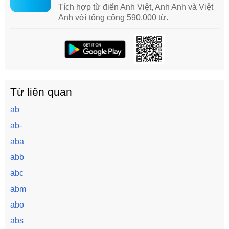
Tích hợp từ điển Anh Việt, Anh Anh và Việt
Anh với tổng cộng 590.000 từ.
Từ liên quan
ab
ab-
aba
abb
abc
abm
abo
abs