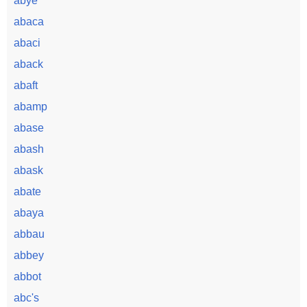
abye
abaca
abaci
aback
abaft
abamp
abase
abash
abask
abate
abaya
abbau
abbey
abbot
abc's