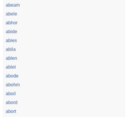
abeam
abele
abhor
abide
abies
abila
ablen
ablet
abode
abohm
aboil
abord
abort