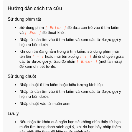
Hướng dẫn cách tra cứu
Sử dụng phím tắt
Sử dụng phím
[ Enter ]
để đưa con trỏ vào ô tìm kiếm
và
[ Esc ]
để thoát khỏi.
Nhập từ cần tìm vào ô tìm kiếm và xem các từ được gợi ý
hiện ra bên dưới.
Khi con trỏ đang nằm trong ô tìm kiếm, sử dụng phím mũi
tên lên
[ ↑ ]
hoặc mũi tên xuống
[ ↓ ]
để di chuyển giữa
các từ được gợi ý. Sau đó nhấn
[ Enter ]
(một lần nữa)
để xem chi tiết từ đó.
Sử dụng chuột
Nhấp chuột ô tìm kiếm hoặc biểu tượng kính lúp.
Nhập từ cần tìm vào ô tìm kiếm và xem các từ được gợi ý
hiện ra bên dưới.
Nhấp chuột vào từ muốn xem.
Lưu ý
Nếu nhập từ khóa quá ngắn bạn sẽ không nhìn thấy từ bạn
muốn tìm trong danh sách gợi ý, khi đó bạn hãy nhập thêm
các chữ tiếp theo để hiện ra từ chính xác.