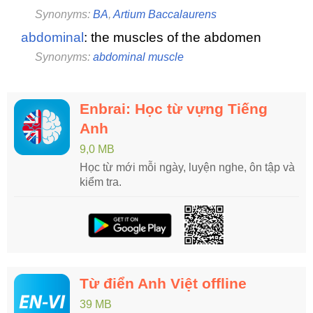
Synonyms:
BA
,
Artium Baccalaurens
abdominal
: the muscles of the abdomen
Synonyms:
abdominal muscle
Enbrai: Học từ vựng Tiếng
Anh
9,0 MB
Học từ mới mỗi ngày, luyện nghe, ôn tập và
kiểm tra.
Từ điển Anh Việt offline
39 MB