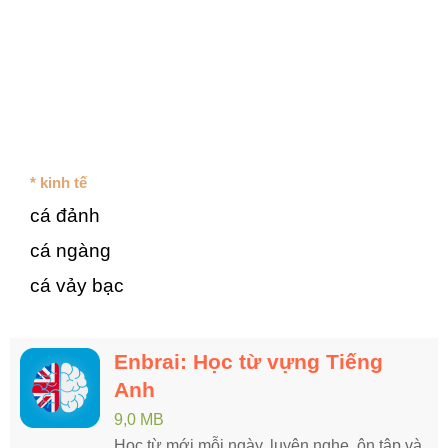
* kinh tế
cá đảnh
cá ngàng
cá vảy bạc
Enbrai: Học từ vựng Tiếng
Anh
9,0 MB
Học từ mới mỗi ngày, luyện nghe, ôn tập và