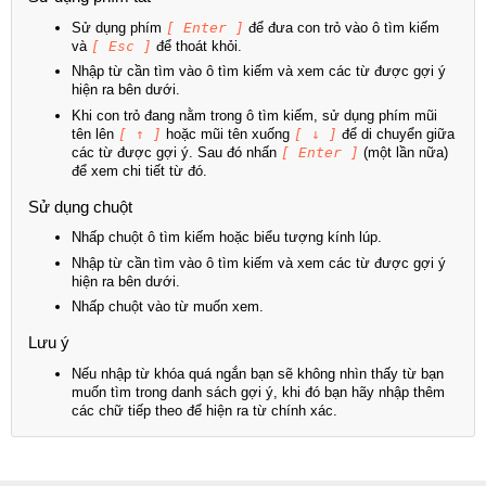
Sử dụng phím
[ Enter ]
để đưa con trỏ vào ô tìm kiếm
và
[ Esc ]
để thoát khỏi.
Nhập từ cần tìm vào ô tìm kiếm và xem các từ được gợi ý
hiện ra bên dưới.
Khi con trỏ đang nằm trong ô tìm kiếm, sử dụng phím mũi
tên lên
[ ↑ ]
hoặc mũi tên xuống
[ ↓ ]
để di chuyển giữa
các từ được gợi ý. Sau đó nhấn
[ Enter ]
(một lần nữa)
để xem chi tiết từ đó.
Sử dụng chuột
Nhấp chuột ô tìm kiếm hoặc biểu tượng kính lúp.
Nhập từ cần tìm vào ô tìm kiếm và xem các từ được gợi ý
hiện ra bên dưới.
Nhấp chuột vào từ muốn xem.
Lưu ý
Nếu nhập từ khóa quá ngắn bạn sẽ không nhìn thấy từ bạn
muốn tìm trong danh sách gợi ý, khi đó bạn hãy nhập thêm
các chữ tiếp theo để hiện ra từ chính xác.