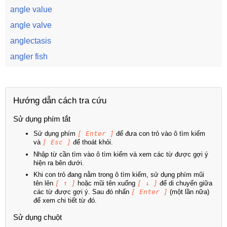
angle value
angle valve
anglectasis
angler fish
Hướng dẫn cách tra cứu
Sử dụng phím tắt
Sử dụng phím
[ Enter ]
để đưa con trỏ vào ô tìm kiếm
và
[ Esc ]
để thoát khỏi.
Nhập từ cần tìm vào ô tìm kiếm và xem các từ được gợi ý
hiện ra bên dưới.
Khi con trỏ đang nằm trong ô tìm kiếm, sử dụng phím mũi
tên lên
[ ↑ ]
hoặc mũi tên xuống
[ ↓ ]
để di chuyển giữa
các từ được gợi ý. Sau đó nhấn
[ Enter ]
(một lần nữa)
để xem chi tiết từ đó.
Sử dụng chuột