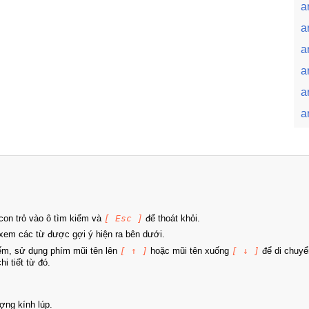
a
a
a
a
a
a
on trỏ vào ô tìm kiếm và
[ Esc ]
để thoát khỏi.
xem các từ được gợi ý hiện ra bên dưới.
iếm, sử dụng phím mũi tên lên
[ ↑ ]
hoặc mũi tên xuống
[ ↓ ]
để di chuyể
i tiết từ đó.
ợng kính lúp.