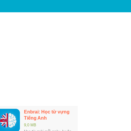
Enbrai: Học từ vựng
Tiếng Anh
9,0 MB