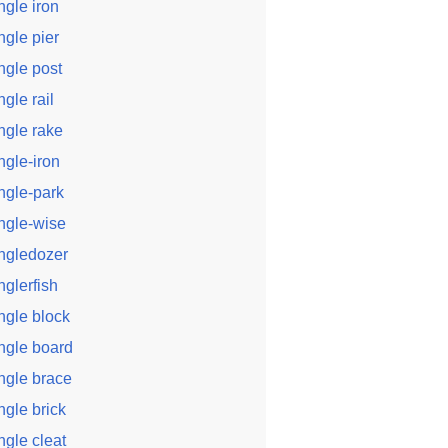
ngle iron
ngle pier
ngle post
ngle rail
ngle rake
ngle-iron
ngle-park
ngle-wise
ngledozer
nglerfish
ngle block
ngle board
ngle brace
ngle brick
ngle cleat