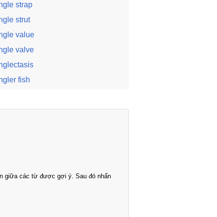
ngle strap
ngle strut
ngle value
ngle valve
nglectasis
ngler fish
n giữa các từ được gợi ý. Sau đó nhấn