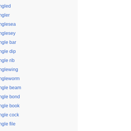
ngled
ngler
nglesea
nglesey
ngle bar
ngle dip
ngle rib
nglewing
ngleworm
ngle beam
ngle bond
ngle book
ngle cock
ngle file