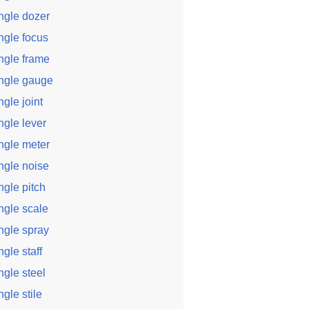
ngle dozer
ngle focus
ngle frame
ngle gauge
ngle joint
ngle lever
ngle meter
ngle noise
ngle pitch
ngle scale
ngle spray
ngle staff
ngle steel
ngle stile