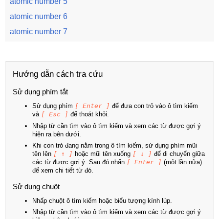
atomic number 5
atomic number 6
atomic number 7
Hướng dẫn cách tra cứu
Sử dụng phím tắt
Sử dụng phím
[ Enter ]
để đưa con trỏ vào ô tìm kiếm
và
[ Esc ]
để thoát khỏi.
Nhập từ cần tìm vào ô tìm kiếm và xem các từ được gợi ý
hiện ra bên dưới.
Khi con trỏ đang nằm trong ô tìm kiếm, sử dụng phím mũi
tên lên
[ ↑ ]
hoặc mũi tên xuống
[ ↓ ]
để di chuyển giữa
các từ được gợi ý. Sau đó nhấn
[ Enter ]
(một lần nữa)
để xem chi tiết từ đó.
Sử dụng chuột
Nhấp chuột ô tìm kiếm hoặc biểu tượng kính lúp.
Nhập từ cần tìm vào ô tìm kiếm và xem các từ được gợi ý