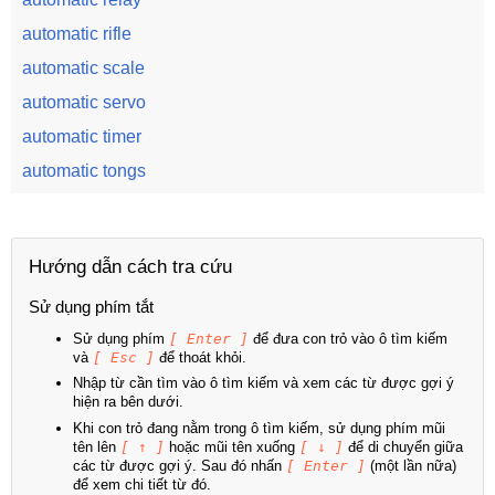
automatic rifle
automatic scale
automatic servo
automatic timer
automatic tongs
Hướng dẫn cách tra cứu
Sử dụng phím tắt
Sử dụng phím
[ Enter ]
để đưa con trỏ vào ô tìm kiếm
và
[ Esc ]
để thoát khỏi.
Nhập từ cần tìm vào ô tìm kiếm và xem các từ được gợi ý
hiện ra bên dưới.
Khi con trỏ đang nằm trong ô tìm kiếm, sử dụng phím mũi
tên lên
[ ↑ ]
hoặc mũi tên xuống
[ ↓ ]
để di chuyển giữa
các từ được gợi ý. Sau đó nhấn
[ Enter ]
(một lần nữa)
để xem chi tiết từ đó.