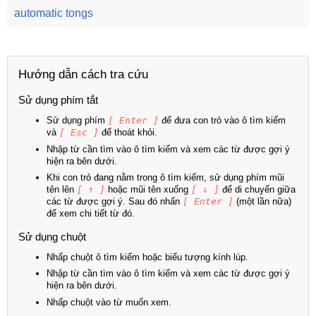
automatic tongs
Hướng dẫn cách tra cứu
Sử dụng phím tắt
Sử dụng phím
[ Enter ]
để đưa con trỏ vào ô tìm kiếm
và
[ Esc ]
để thoát khỏi.
Nhập từ cần tìm vào ô tìm kiếm và xem các từ được gợi ý
hiện ra bên dưới.
Khi con trỏ đang nằm trong ô tìm kiếm, sử dụng phím mũi
tên lên
[ ↑ ]
hoặc mũi tên xuống
[ ↓ ]
để di chuyển giữa
các từ được gợi ý. Sau đó nhấn
[ Enter ]
(một lần nữa)
để xem chi tiết từ đó.
Sử dụng chuột
Nhấp chuột ô tìm kiếm hoặc biểu tượng kính lúp.
Nhập từ cần tìm vào ô tìm kiếm và xem các từ được gợi ý
hiện ra bên dưới.
Nhấp chuột vào từ muốn xem.