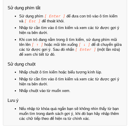
Sử dụng phím tắt
Sử dụng phím
[ Enter ]
để đưa con trỏ vào ô tìm kiếm
và
[ Esc ]
để thoát khỏi.
Nhập từ cần tìm vào ô tìm kiếm và xem các từ được gợi ý
hiện ra bên dưới.
Khi con trỏ đang nằm trong ô tìm kiếm, sử dụng phím mũi
tên lên
[ ↑ ]
hoặc mũi tên xuống
[ ↓ ]
để di chuyển giữa
các từ được gợi ý. Sau đó nhấn
[ Enter ]
(một lần nữa)
để xem chi tiết từ đó.
Sử dụng chuột
Nhấp chuột ô tìm kiếm hoặc biểu tượng kính lúp.
Nhập từ cần tìm vào ô tìm kiếm và xem các từ được gợi ý
hiện ra bên dưới.
Nhấp chuột vào từ muốn xem.
Lưu ý
Nếu nhập từ khóa quá ngắn bạn sẽ không nhìn thấy từ bạn
muốn tìm trong danh sách gợi ý, khi đó bạn hãy nhập thêm
các chữ tiếp theo để hiện ra từ chính xác.