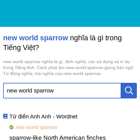
new world sparrow
nghĩa là gì trong
Tiếng Việt?
new world sparrow nghĩa là gì, định nghĩa, các sử dụng và ví dụ
trong Tiếng Anh. Cách phát âm new world sparrow giọng bản ngữ.
Từ đồng nghĩa, trái nghĩa của new world sparrow.
Từ điển Anh Anh - Wordnet
new world sparrow
sparrow-like North American finches