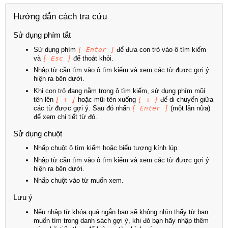
Hướng dẫn cách tra cứu
Sử dụng phím tắt
Sử dụng phím
[ Enter ]
để đưa con trỏ vào ô tìm kiếm
và
[ Esc ]
để thoát khỏi.
Nhập từ cần tìm vào ô tìm kiếm và xem các từ được gợi ý
hiện ra bên dưới.
Khi con trỏ đang nằm trong ô tìm kiếm, sử dụng phím mũi
tên lên
[ ↑ ]
hoặc mũi tên xuống
[ ↓ ]
để di chuyển giữa
các từ được gợi ý. Sau đó nhấn
[ Enter ]
(một lần nữa)
để xem chi tiết từ đó.
Sử dụng chuột
Nhấp chuột ô tìm kiếm hoặc biểu tượng kính lúp.
Nhập từ cần tìm vào ô tìm kiếm và xem các từ được gợi ý
hiện ra bên dưới.
Nhấp chuột vào từ muốn xem.
Lưu ý
Nếu nhập từ khóa quá ngắn bạn sẽ không nhìn thấy từ bạn
muốn tìm trong danh sách gợi ý, khi đó bạn hãy nhập thêm