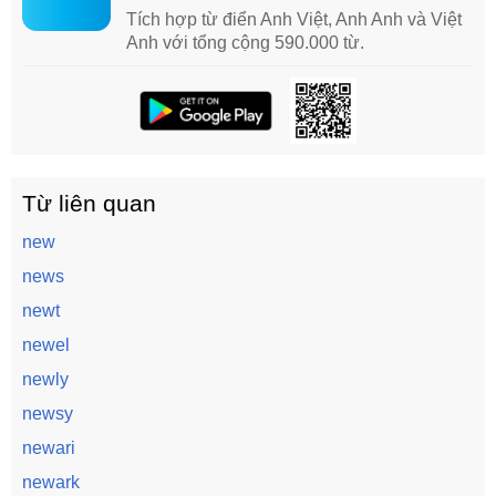
Tích hợp từ điển Anh Việt, Anh Anh và Việt
Anh với tổng cộng 590.000 từ.
Từ liên quan
new
news
newt
newel
newly
newsy
newari
newark