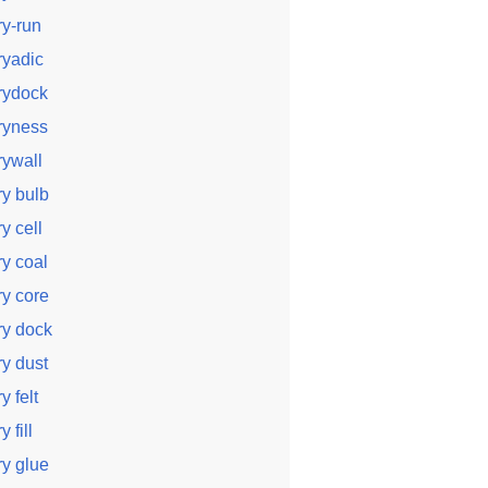
ry-run
ryadic
rydock
ryness
rywall
ry bulb
ry cell
ry coal
ry core
ry dock
ry dust
y felt
y fill
ry glue