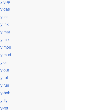
ry gap
ry gas
ry ice
ry ink
ry mat
ry mix
ry mop
ry mud
ry oil
ry out
ry rot
ry run
ry-bob
ry-fly
ry-rot