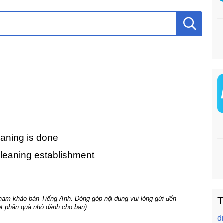
eaning is done
-cleaning establishment
T
tham khảo bản Tiếng Anh. Đóng góp nội dung vui lòng gửi đến
t phần quà nhỏ dành cho bạn).
d