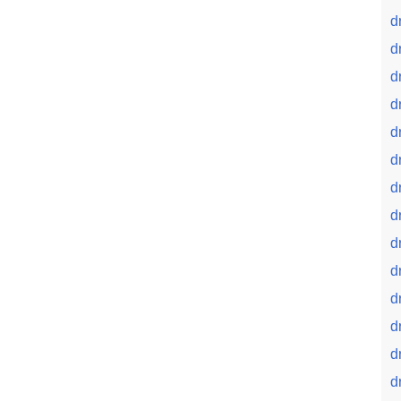
d
d
d
d
d
d
d
d
d
d
d
dr
dr
d