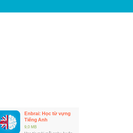
Enbrai: Học từ vựng
Tiếng Anh
9,0 MB