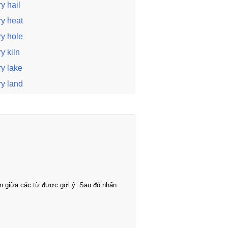
ry hail
ry heat
ry hole
ry kiln
ry lake
ry land
n giữa các từ được gợi ý. Sau đó nhấn