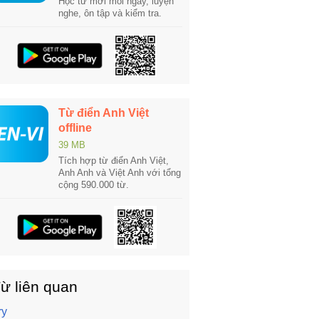
Học từ mới mỗi ngày, luyện
nghe, ôn tập và kiểm tra.
Từ điển Anh Việt
offline
39 MB
Tích hợp từ điển Anh Việt,
Anh Anh và Việt Anh với tổng
cộng 590.000 từ.
ừ liên quan
ry