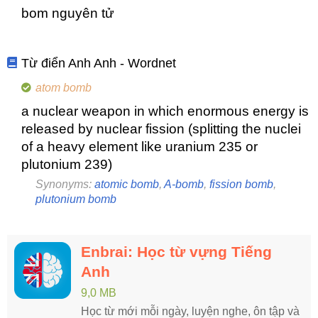
bom nguyên tử
Từ điển Anh Anh - Wordnet
atom bomb
a nuclear weapon in which enormous energy is
released by nuclear fission (splitting the nuclei
of a heavy element like uranium 235 or
plutonium 239)
Synonyms:
atomic bomb
,
A-bomb
,
fission bomb
,
plutonium bomb
Enbrai: Học từ vựng Tiếng
Anh
9,0 MB
Học từ mới mỗi ngày, luyện nghe, ôn tập và