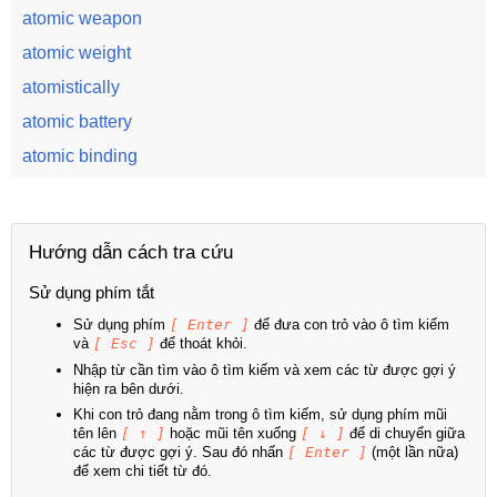
atomic weapon
atomic weight
atomistically
atomic battery
atomic binding
Hướng dẫn cách tra cứu
Sử dụng phím tắt
Sử dụng phím
[ Enter ]
để đưa con trỏ vào ô tìm kiếm
và
[ Esc ]
để thoát khỏi.
Nhập từ cần tìm vào ô tìm kiếm và xem các từ được gợi ý
hiện ra bên dưới.
Khi con trỏ đang nằm trong ô tìm kiếm, sử dụng phím mũi
tên lên
[ ↑ ]
hoặc mũi tên xuống
[ ↓ ]
để di chuyển giữa
các từ được gợi ý. Sau đó nhấn
[ Enter ]
(một lần nữa)
để xem chi tiết từ đó.