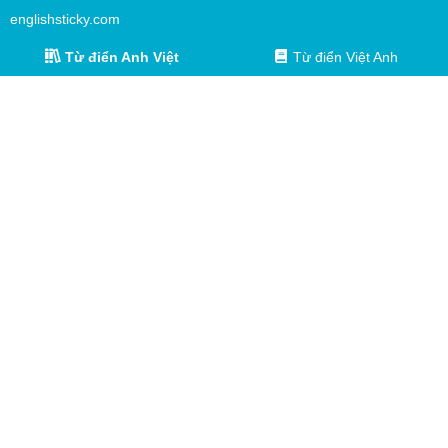
englishsticky.com
Từ điển Anh Việt
Từ điển Việt Anh