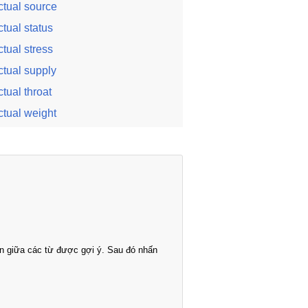
ctual source
ctual status
ctual stress
ctual supply
ctual throat
ctual weight
n giữa các từ được gợi ý. Sau đó nhấn