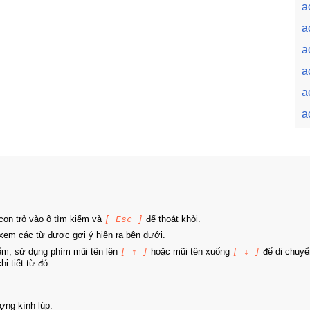
a
a
a
a
a
a
on trỏ vào ô tìm kiếm và
[ Esc ]
để thoát khỏi.
xem các từ được gợi ý hiện ra bên dưới.
iếm, sử dụng phím mũi tên lên
[ ↑ ]
hoặc mũi tên xuống
[ ↓ ]
để di chuyể
i tiết từ đó.
ợng kính lúp.