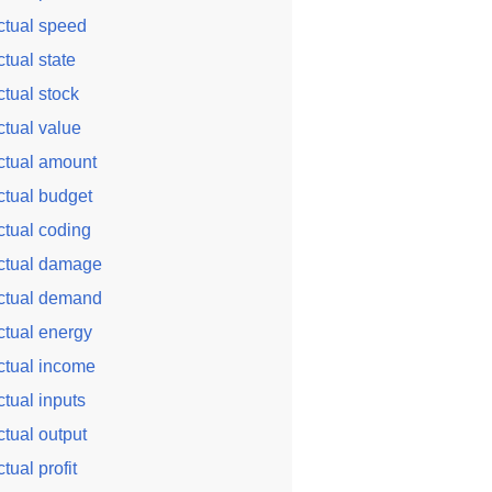
ctual speed
ctual state
ctual stock
ctual value
ctual amount
ctual budget
ctual coding
ctual damage
ctual demand
ctual energy
ctual income
ctual inputs
ctual output
ctual profit