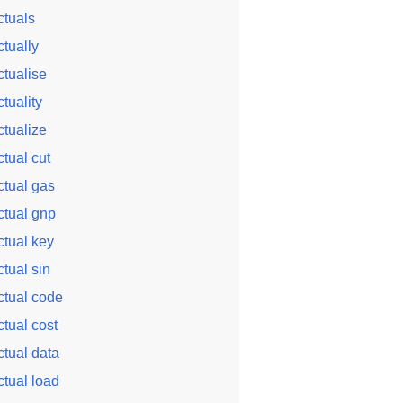
ctuals
ctually
ctualise
ctuality
ctualize
ctual cut
ctual gas
ctual gnp
ctual key
ctual sin
ctual code
ctual cost
ctual data
ctual load