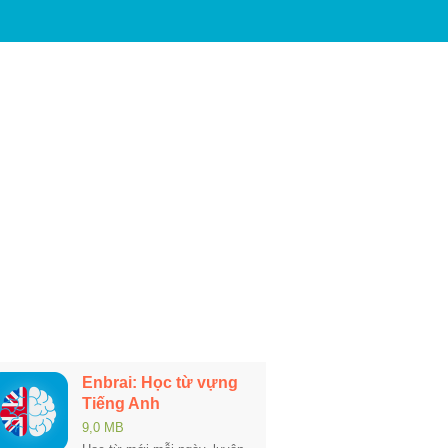
Enbrai: Học từ vựng
Tiếng Anh
9,0 MB