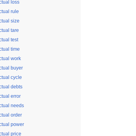
ctual loss
ctual rule
ctual size
ctual tare
ctual test
ctual time
ctual work
ctual buyer
ctual cycle
ctual debts
ctual error
ctual needs
ctual order
ctual power
ctual price