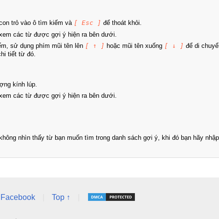
on trỏ vào ô tìm kiếm và
[ Esc ]
để thoát khỏi.
xem các từ được gợi ý hiện ra bên dưới.
iếm, sử dụng phím mũi tên lên
[ ↑ ]
hoặc mũi tên xuống
[ ↓ ]
để di chuyể
i tiết từ đó.
ợng kính lúp.
xem các từ được gợi ý hiện ra bên dưới.
hông nhìn thấy từ bạn muốn tìm trong danh sách gợi ý, khi đó bạn hãy nhập 
Facebook
|
Top ↑
|