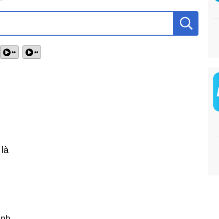
••
••
 là
ành