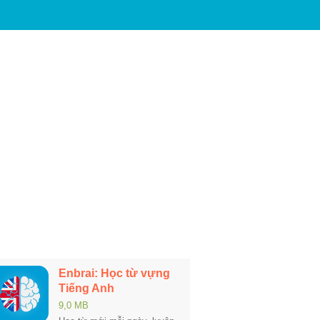
Enbrai: Học từ vựng
Tiếng Anh
9,0 MB