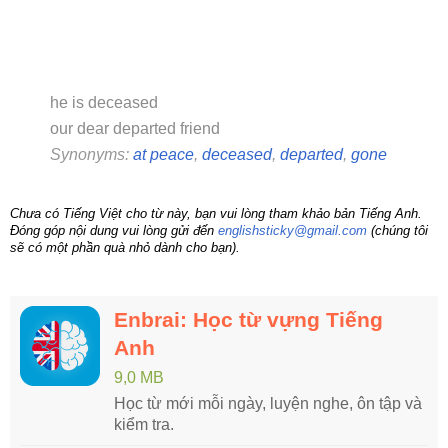
he is deceased
our dear departed friend
Synonyms:
at peace
,
deceased
,
departed
,
gone
Chưa có Tiếng Việt cho từ này, bạn vui lòng tham khảo bản Tiếng Anh.
Đóng góp nội dung vui lòng gửi đến
englishsticky@gmail.com
(chúng tôi
sẽ có một phần quà nhỏ dành cho bạn).
Enbrai: Học từ vựng Tiếng
Anh
9,0 MB
Học từ mới mỗi ngày, luyện nghe, ôn tập và
kiểm tra.