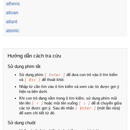
athens
ativan
atlant
atomic
Hướng dẫn cách tra cứu
Sử dụng phím tắt
Sử dụng phím
[ Enter ]
để đưa con trỏ vào ô tìm kiếm
và
[ Esc ]
để thoát khỏi.
Nhập từ cần tìm vào ô tìm kiếm và xem các từ được gợi ý
hiện ra bên dưới.
Khi con trỏ đang nằm trong ô tìm kiếm, sử dụng phím mũi
tên lên
[ ↑ ]
hoặc mũi tên xuống
[ ↓ ]
để di chuyển giữa
các từ được gợi ý. Sau đó nhấn
[ Enter ]
(một lần nữa)
để xem chi tiết từ đó.
Sử dụng chuột