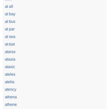
at all
at bay
at bus
at par
at sea
at-bat
atarax
ataxia
ataxic
ateles
atelia
atency
athena
athene