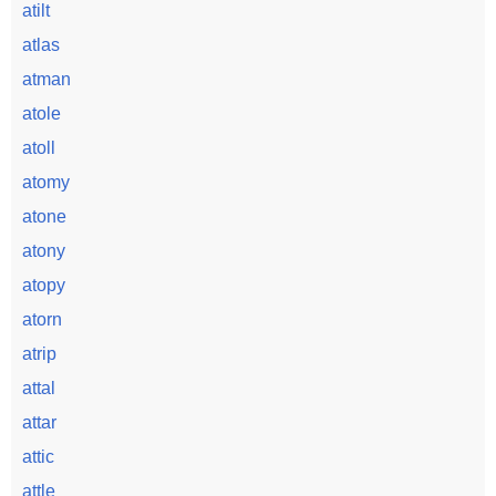
atilt
atlas
atman
atole
atoll
atomy
atone
atony
atopy
atorn
atrip
attal
attar
attic
attle