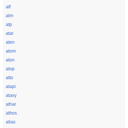
atf
atm
atp
atar
aten
atom
aton
atop
atto
atapi
ataxy
athar
athos
atias