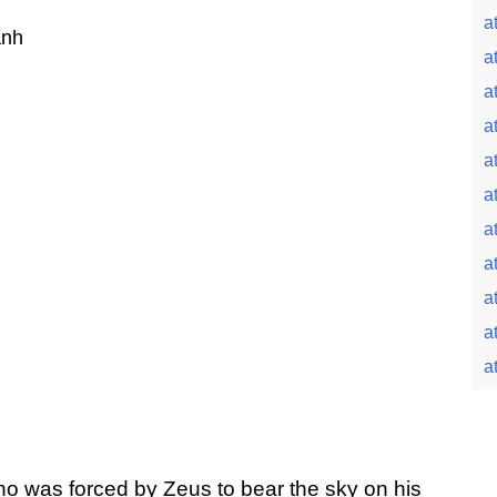
a
ành
a
a
a
a
a
a
a
a
a
a
ho was forced by Zeus to bear the sky on his