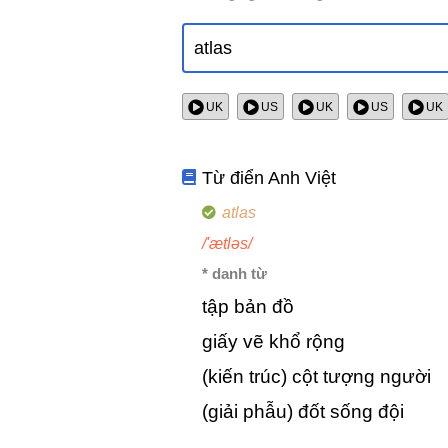
UK
US
UK
US
UK
Từ điển Anh Việt
atlas
/'ætləs/
* danh từ
tập bản đồ
giấy vẽ khổ rộng
(kiến trúc) cột tượng người
(giải phẫu) đốt sống đội