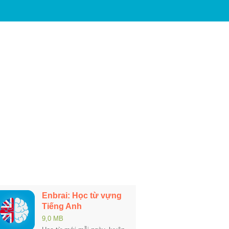
Enbrai: Học từ vựng
Tiếng Anh
9,0 MB