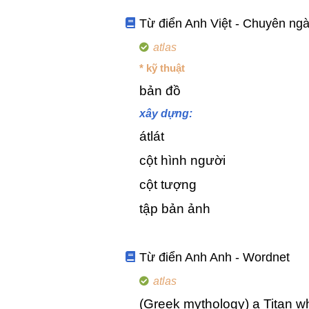
Từ điển Anh Việt - Chuyên ng
atlas
* kỹ thuật
bản đồ
xây dựng:
átlát
cột hình người
cột tượng
tập bản ảnh
Từ điển Anh Anh - Wordnet
atlas
(Greek mythology) a Titan w