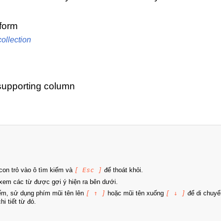
 form
ollection
 supporting column
on trỏ vào ô tìm kiếm và
[ Esc ]
để thoát khỏi.
xem các từ được gợi ý hiện ra bên dưới.
iếm, sử dụng phím mũi tên lên
[ ↑ ]
hoặc mũi tên xuống
[ ↓ ]
để di chuyể
i tiết từ đó.