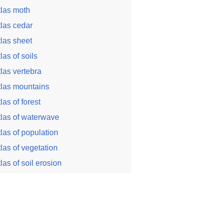
tlas moth
tlas cedar
tlas sheet
tlas of soils
tlas vertebra
tlas mountains
tlas of forest
tlas of waterwave
tlas of population
tlas of vegetation
tlas of soil erosion