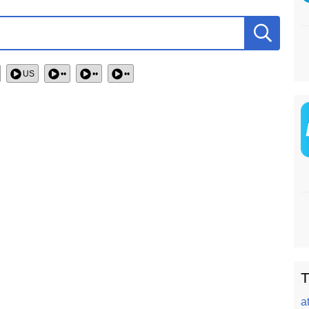
US
••
••
••
T
a