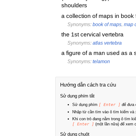
shoulders
a collection of maps in book
Synonyms:
book of maps
,
map c
the 1st cervical vertebra
Synonyms:
atlas vertebra
a figure of a man used as a
Synonyms:
telamon
Hướng dẫn cách tra cứu
Sử dụng phím tắt
Sử dụng phím
[ Enter ]
để đưa c
Nhập từ cần tìm vào ô tìm kiếm và 
Khi con trỏ đang nằm trong ô tìm k
[ Enter ]
(một lần nữa) để xem ch
Sử dụng chuột