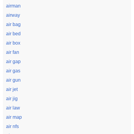
airman
airway
air bag
air bed
air box
air fan
air gap
air gas
air gun
air jet
air jig
air law
air map
air nfs