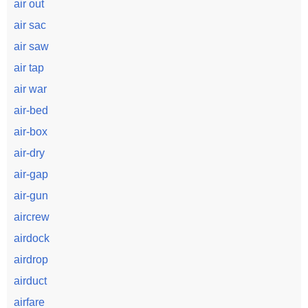
air out
air sac
air saw
air tap
air war
air-bed
air-box
air-dry
air-gap
air-gun
aircrew
airdock
airdrop
airduct
airfare