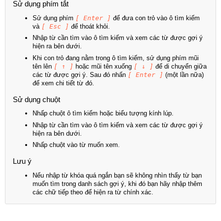
Sử dụng phím tắt
Sử dụng phím
[ Enter ]
để đưa con trỏ vào ô tìm kiếm
và
[ Esc ]
để thoát khỏi.
Nhập từ cần tìm vào ô tìm kiếm và xem các từ được gợi ý
hiện ra bên dưới.
Khi con trỏ đang nằm trong ô tìm kiếm, sử dụng phím mũi
tên lên
[ ↑ ]
hoặc mũi tên xuống
[ ↓ ]
để di chuyển giữa
các từ được gợi ý. Sau đó nhấn
[ Enter ]
(một lần nữa)
để xem chi tiết từ đó.
Sử dụng chuột
Nhấp chuột ô tìm kiếm hoặc biểu tượng kính lúp.
Nhập từ cần tìm vào ô tìm kiếm và xem các từ được gợi ý
hiện ra bên dưới.
Nhấp chuột vào từ muốn xem.
Lưu ý
Nếu nhập từ khóa quá ngắn bạn sẽ không nhìn thấy từ bạn
muốn tìm trong danh sách gợi ý, khi đó bạn hãy nhập thêm
các chữ tiếp theo để hiện ra từ chính xác.