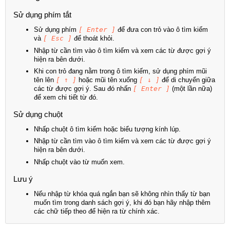
Sử dụng phím tắt
Sử dụng phím
[ Enter ]
để đưa con trỏ vào ô tìm kiếm
và
[ Esc ]
để thoát khỏi.
Nhập từ cần tìm vào ô tìm kiếm và xem các từ được gợi ý
hiện ra bên dưới.
Khi con trỏ đang nằm trong ô tìm kiếm, sử dụng phím mũi
tên lên
[ ↑ ]
hoặc mũi tên xuống
[ ↓ ]
để di chuyển giữa
các từ được gợi ý. Sau đó nhấn
[ Enter ]
(một lần nữa)
để xem chi tiết từ đó.
Sử dụng chuột
Nhấp chuột ô tìm kiếm hoặc biểu tượng kính lúp.
Nhập từ cần tìm vào ô tìm kiếm và xem các từ được gợi ý
hiện ra bên dưới.
Nhấp chuột vào từ muốn xem.
Lưu ý
Nếu nhập từ khóa quá ngắn bạn sẽ không nhìn thấy từ bạn
muốn tìm trong danh sách gợi ý, khi đó bạn hãy nhập thêm
các chữ tiếp theo để hiện ra từ chính xác.