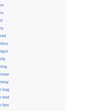
ire
irs
rt
iry
ired
irbus
irgun
rily
iring
irman
irway
ir bag
ir bed
ir box