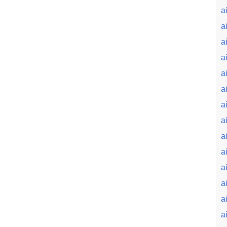
a
a
ai
a
a
a
a
ai
a
a
a
a
a
a