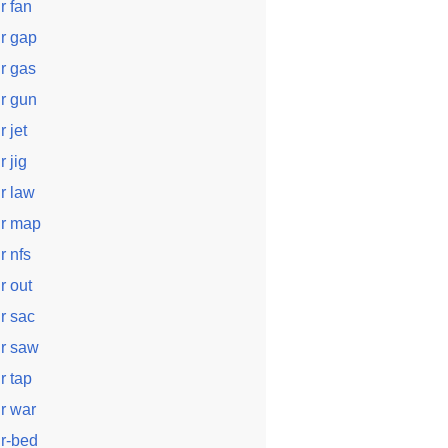
ir fan
ir gap
ir gas
ir gun
r jet
r jig
ir law
ir map
ir nfs
ir out
ir sac
ir saw
ir tap
ir war
ir-bed