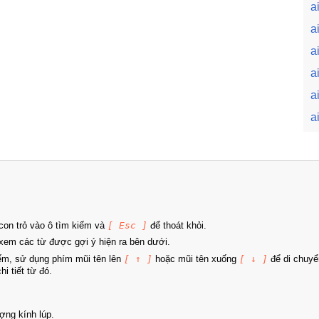
a
a
a
a
a
a
on trỏ vào ô tìm kiếm và
[ Esc ]
để thoát khỏi.
xem các từ được gợi ý hiện ra bên dưới.
iếm, sử dụng phím mũi tên lên
[ ↑ ]
hoặc mũi tên xuống
[ ↓ ]
để di chuyể
i tiết từ đó.
ợng kính lúp.