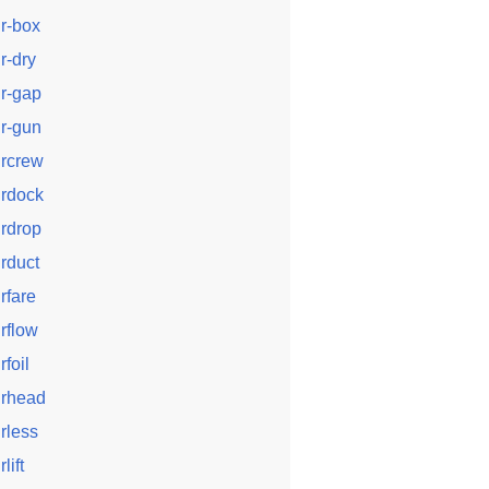
ir-box
ir-dry
ir-gap
ir-gun
ircrew
irdock
irdrop
irduct
irfare
irflow
rfoil
irhead
irless
rlift