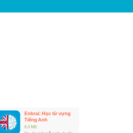
Enbrai: Học từ vựng
Tiếng Anh
9,0 MB