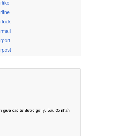
irlike
irline
irlock
irmail
irport
irpost
n giữa các từ được gợi ý. Sau đó nhấn