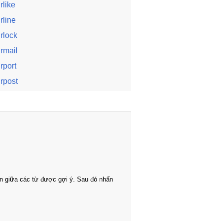
irlike
irline
irlock
irmail
irport
irpost
n giữa các từ được gợi ý. Sau đó nhấn