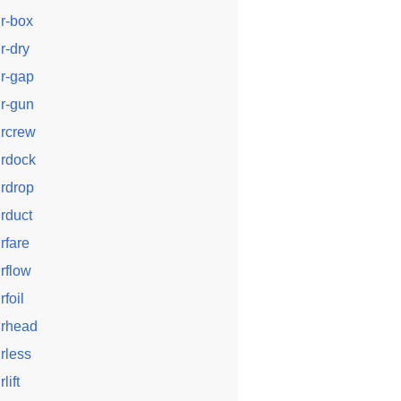
ir-box
ir-dry
ir-gap
ir-gun
ircrew
irdock
irdrop
irduct
irfare
irflow
rfoil
irhead
irless
rlift