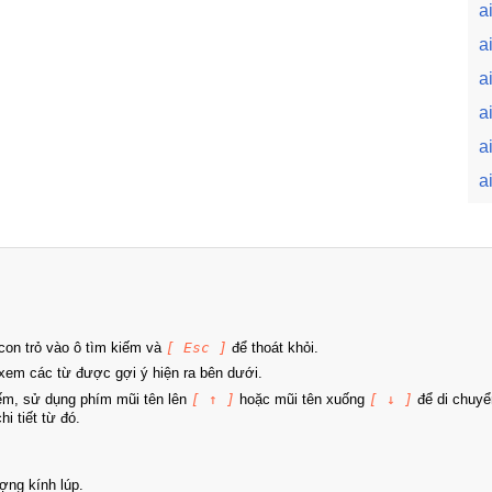
a
a
a
a
a
a
on trỏ vào ô tìm kiếm và
[ Esc ]
để thoát khỏi.
xem các từ được gợi ý hiện ra bên dưới.
iếm, sử dụng phím mũi tên lên
[ ↑ ]
hoặc mũi tên xuống
[ ↓ ]
để di chuyể
i tiết từ đó.
ợng kính lúp.