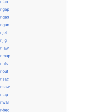
ir fan
ir gap
ir gas
ir gun
r jet
r jig
ir law
ir map
ir nfs
ir out
ir sac
ir saw
ir tap
ir war
ir-bed