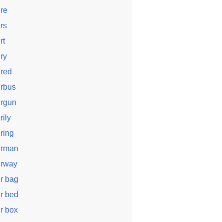
ire
irs
rt
iry
ired
irbus
irgun
rily
iring
irman
irway
ir bag
ir bed
ir box