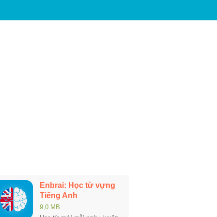
Enbrai: Học từ vựng
Tiếng Anh
9,0 MB