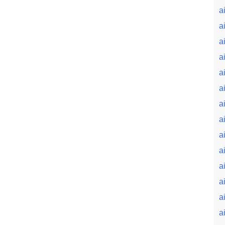
a
a
ai
a
a
a
a
ai
a
a
a
a
a
a