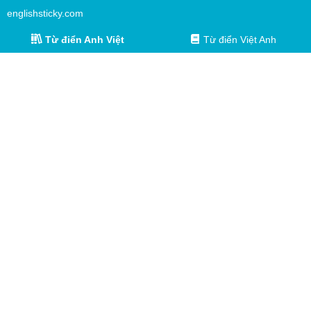
englishsticky.com
Từ điển Anh Việt
Từ điển Việt Anh