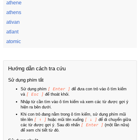
athene
athens
ativan
atlant
atomic
Hướng dẫn cách tra cứu
Sử dụng phím tắt
Sử dụng phím
[ Enter ]
để đưa con trỏ vào ô tìm kiếm
và
[ Esc ]
để thoát khỏi.
Nhập từ cần tìm vào ô tìm kiếm và xem các từ được gợi ý
hiện ra bên dưới.
Khi con trỏ đang nằm trong ô tìm kiếm, sử dụng phím mũi
tên lên
[ ↑ ]
hoặc mũi tên xuống
[ ↓ ]
để di chuyển giữa
các từ được gợi ý. Sau đó nhấn
[ Enter ]
(một lần nữa)
để xem chi tiết từ đó.