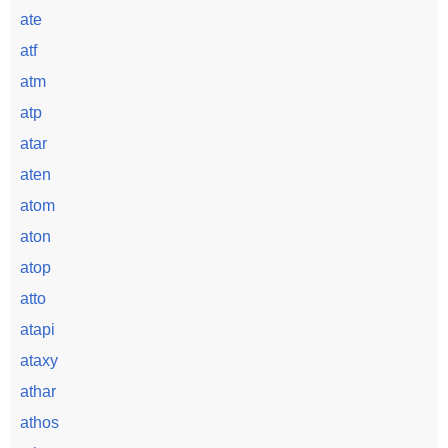
ate
atf
atm
atp
atar
aten
atom
aton
atop
atto
atapi
ataxy
athar
athos