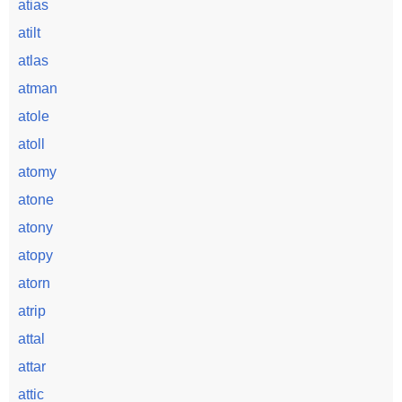
atias
atilt
atlas
atman
atole
atoll
atomy
atone
atony
atopy
atorn
atrip
attal
attar
attic