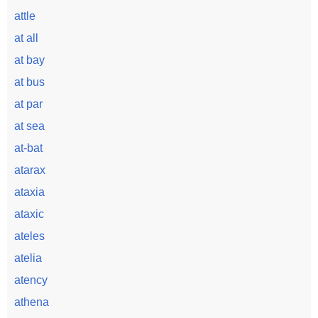
attle
at all
at bay
at bus
at par
at sea
at-bat
atarax
ataxia
ataxic
ateles
atelia
atency
athena