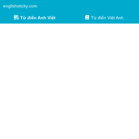
englishsticky.com
Từ điển Anh Việt
Từ điển Việt Anh