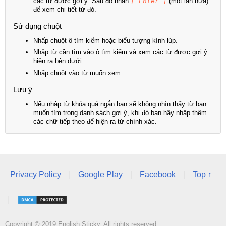
các từ được gợi ý. Sau đó nhấn
[ Enter ]
(một lần nữa)
để xem chi tiết từ đó.
Sử dụng chuột
Nhấp chuột ô tìm kiếm hoặc biểu tượng kính lúp.
Nhập từ cần tìm vào ô tìm kiếm và xem các từ được gợi ý
hiện ra bên dưới.
Nhấp chuột vào từ muốn xem.
Lưu ý
Nếu nhập từ khóa quá ngắn bạn sẽ không nhìn thấy từ bạn
muốn tìm trong danh sách gợi ý, khi đó bạn hãy nhập thêm
các chữ tiếp theo để hiện ra từ chính xác.
Privacy Policy
|
Google Play
|
Facebook
|
Top ↑
|
Copyright © 2019 English Sticky. All rights reserved.