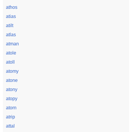
athos
atias
atilt
atlas
atman
atole
atoll
atomy
atone
atony
atopy
atorn
atrip
attal