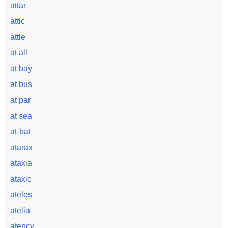
attar
attic
attle
at all
at bay
at bus
at par
at sea
at-bat
atarax
ataxia
ataxic
ateles
atelia
atency