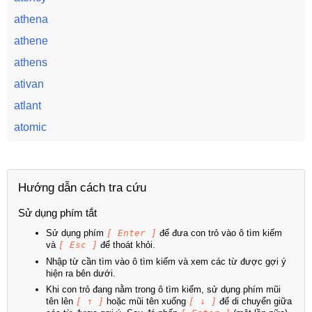
athena
athene
athens
ativan
atlant
atomic
Hướng dẫn cách tra cứu
Sử dụng phím tắt
Sử dụng phím
[ Enter ]
để đưa con trỏ vào ô tìm kiếm
và
[ Esc ]
để thoát khỏi.
Nhập từ cần tìm vào ô tìm kiếm và xem các từ được gợi ý
hiện ra bên dưới.
Khi con trỏ đang nằm trong ô tìm kiếm, sử dụng phím mũi
tên lên
[ ↑ ]
hoặc mũi tên xuống
[ ↓ ]
để di chuyển giữa