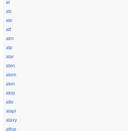
at
atc
ate
atf
atm
atp
atar
aten
atom
aton
atop
atto
atapi
ataxy
athar