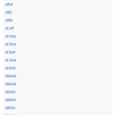
attar
attic
attle
at all
at bay
at bus
at par
at sea
at-bat
atarax
ataxia
ataxic
ateles
atelia