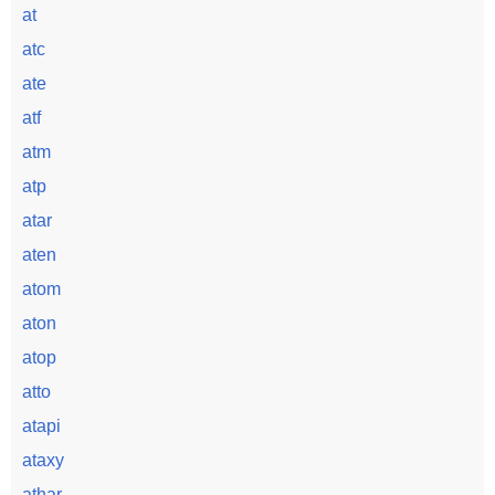
at
atc
ate
atf
atm
atp
atar
aten
atom
aton
atop
atto
atapi
ataxy
athar