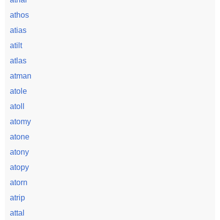
athos
atias
atilt
atlas
atman
atole
atoll
atomy
atone
atony
atopy
atorn
atrip
attal