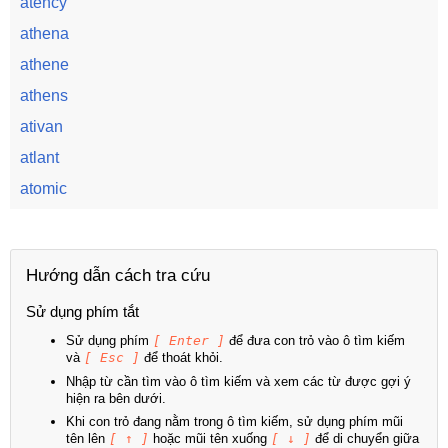
atency
athena
athene
athens
ativan
atlant
atomic
Hướng dẫn cách tra cứu
Sử dụng phím tắt
Sử dụng phím
[ Enter ]
để đưa con trỏ vào ô tìm kiếm
và
[ Esc ]
để thoát khỏi.
Nhập từ cần tìm vào ô tìm kiếm và xem các từ được gợi ý
hiện ra bên dưới.
Khi con trỏ đang nằm trong ô tìm kiếm, sử dụng phím mũi
tên lên
[ ↑ ]
hoặc mũi tên xuống
[ ↓ ]
để di chuyển giữa