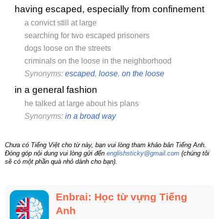
having escaped, especially from confinement
a convict still at large
searching for two escaped prisoners
dogs loose on the streets
criminals on the loose in the neighborhood
Synonyms:
escaped
,
loose
,
on the loose
in a general fashion
he talked at large about his plans
Synonyms:
in a broad way
Chưa có Tiếng Việt cho từ này, bạn vui lòng tham khảo bản Tiếng Anh.
Đóng góp nội dung vui lòng gửi đến
englishsticky@gmail.com
(chúng tôi
sẽ có một phần quà nhỏ dành cho bạn).
Enbrai: Học từ vựng Tiếng
Anh