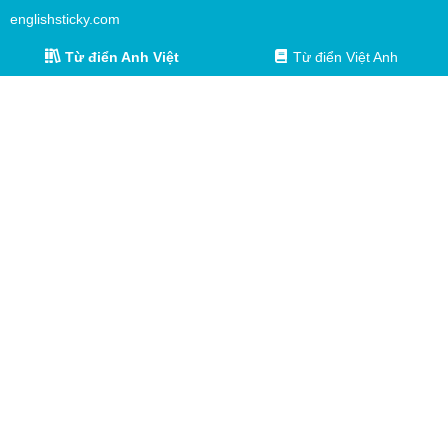
englishsticky.com
Từ điển Anh Việt
Từ điển Việt Anh