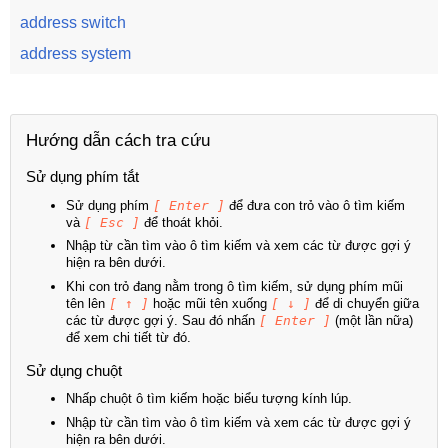
address switch
address system
Hướng dẫn cách tra cứu
Sử dụng phím tắt
Sử dụng phím
[ Enter ]
để đưa con trỏ vào ô tìm kiếm
và
[ Esc ]
để thoát khỏi.
Nhập từ cần tìm vào ô tìm kiếm và xem các từ được gợi ý
hiện ra bên dưới.
Khi con trỏ đang nằm trong ô tìm kiếm, sử dụng phím mũi
tên lên
[ ↑ ]
hoặc mũi tên xuống
[ ↓ ]
để di chuyển giữa
các từ được gợi ý. Sau đó nhấn
[ Enter ]
(một lần nữa)
để xem chi tiết từ đó.
Sử dụng chuột
Nhấp chuột ô tìm kiếm hoặc biểu tượng kính lúp.
Nhập từ cần tìm vào ô tìm kiếm và xem các từ được gợi ý
hiện ra bên dưới.