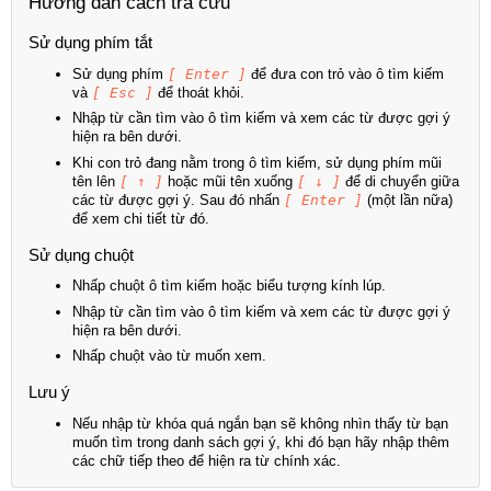
Hướng dẫn cách tra cứu
Sử dụng phím tắt
Sử dụng phím
[ Enter ]
để đưa con trỏ vào ô tìm kiếm
và
[ Esc ]
để thoát khỏi.
Nhập từ cần tìm vào ô tìm kiếm và xem các từ được gợi ý
hiện ra bên dưới.
Khi con trỏ đang nằm trong ô tìm kiếm, sử dụng phím mũi
tên lên
[ ↑ ]
hoặc mũi tên xuống
[ ↓ ]
để di chuyển giữa
các từ được gợi ý. Sau đó nhấn
[ Enter ]
(một lần nữa)
để xem chi tiết từ đó.
Sử dụng chuột
Nhấp chuột ô tìm kiếm hoặc biểu tượng kính lúp.
Nhập từ cần tìm vào ô tìm kiếm và xem các từ được gợi ý
hiện ra bên dưới.
Nhấp chuột vào từ muốn xem.
Lưu ý
Nếu nhập từ khóa quá ngắn bạn sẽ không nhìn thấy từ bạn
muốn tìm trong danh sách gợi ý, khi đó bạn hãy nhập thêm
các chữ tiếp theo để hiện ra từ chính xác.