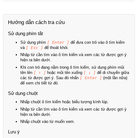
Hướng dẫn cách tra cứu
Sử dụng phím tắt
Sử dụng phím
[ Enter ]
để đưa con trỏ vào ô tìm kiếm
và
[ Esc ]
để thoát khỏi.
Nhập từ cần tìm vào ô tìm kiếm và xem các từ được gợi ý
hiện ra bên dưới.
Khi con trỏ đang nằm trong ô tìm kiếm, sử dụng phím mũi
tên lên
[ ↑ ]
hoặc mũi tên xuống
[ ↓ ]
để di chuyển giữa
các từ được gợi ý. Sau đó nhấn
[ Enter ]
(một lần nữa)
để xem chi tiết từ đó.
Sử dụng chuột
Nhấp chuột ô tìm kiếm hoặc biểu tượng kính lúp.
Nhập từ cần tìm vào ô tìm kiếm và xem các từ được gợi ý
hiện ra bên dưới.
Nhấp chuột vào từ muốn xem.
Lưu ý