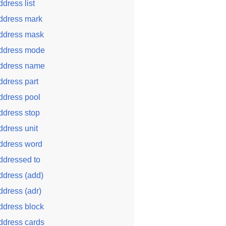
ddress list
ddress mark
ddress mask
ddress mode
ddress name
ddress part
ddress pool
ddress stop
ddress unit
ddress word
ddressed to
ddress (add)
ddress (adr)
ddress block
ddress cards