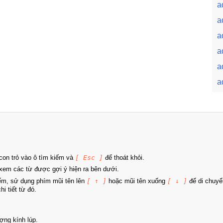
a
a
a
a
a
a
on trỏ vào ô tìm kiếm và
[ Esc ]
để thoát khỏi.
xem các từ được gợi ý hiện ra bên dưới.
iếm, sử dụng phím mũi tên lên
[ ↑ ]
hoặc mũi tên xuống
[ ↓ ]
để di chuyể
i tiết từ đó.
ợng kính lúp.