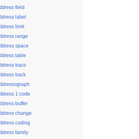
ddress field
ddress label
ddress limit
ddress range
ddress space
ddress table
ddress trace
ddress track
ddressograph
ddress 1 code
ddress buffer
ddress change
ddress coding
ddress family