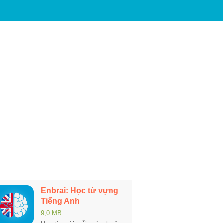
Enbrai: Học từ vựng
Tiếng Anh
9,0 MB