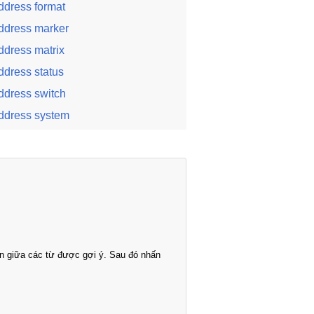
ddress format
ddress marker
ddress matrix
ddress status
ddress switch
ddress system
n giữa các từ được gợi ý. Sau đó nhấn