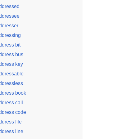
ddressed
ddressee
ddresser
ddressing
ddress bit
ddress bus
ddress key
ddressable
ddressless
ddress book
ddress call
ddress code
ddress file
ddress line