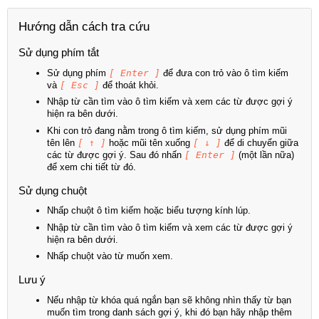
Hướng dẫn cách tra cứu
Sử dụng phím tắt
Sử dụng phím
[ Enter ]
để đưa con trỏ vào ô tìm kiếm
và
[ Esc ]
để thoát khỏi.
Nhập từ cần tìm vào ô tìm kiếm và xem các từ được gợi ý
hiện ra bên dưới.
Khi con trỏ đang nằm trong ô tìm kiếm, sử dụng phím mũi
tên lên
[ ↑ ]
hoặc mũi tên xuống
[ ↓ ]
để di chuyển giữa
các từ được gợi ý. Sau đó nhấn
[ Enter ]
(một lần nữa)
để xem chi tiết từ đó.
Sử dụng chuột
Nhấp chuột ô tìm kiếm hoặc biểu tượng kính lúp.
Nhập từ cần tìm vào ô tìm kiếm và xem các từ được gợi ý
hiện ra bên dưới.
Nhấp chuột vào từ muốn xem.
Lưu ý
Nếu nhập từ khóa quá ngắn bạn sẽ không nhìn thấy từ bạn
muốn tìm trong danh sách gợi ý, khi đó bạn hãy nhập thêm