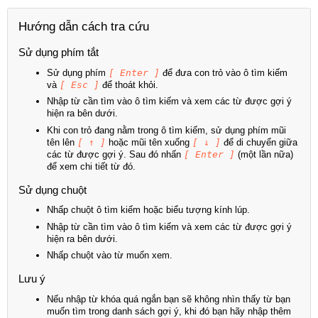
Hướng dẫn cách tra cứu
Sử dụng phím tắt
Sử dụng phím
[ Enter ]
để đưa con trỏ vào ô tìm kiếm
và
[ Esc ]
để thoát khỏi.
Nhập từ cần tìm vào ô tìm kiếm và xem các từ được gợi ý
hiện ra bên dưới.
Khi con trỏ đang nằm trong ô tìm kiếm, sử dụng phím mũi
tên lên
[ ↑ ]
hoặc mũi tên xuống
[ ↓ ]
để di chuyển giữa
các từ được gợi ý. Sau đó nhấn
[ Enter ]
(một lần nữa)
để xem chi tiết từ đó.
Sử dụng chuột
Nhấp chuột ô tìm kiếm hoặc biểu tượng kính lúp.
Nhập từ cần tìm vào ô tìm kiếm và xem các từ được gợi ý
hiện ra bên dưới.
Nhấp chuột vào từ muốn xem.
Lưu ý
Nếu nhập từ khóa quá ngắn bạn sẽ không nhìn thấy từ bạn
muốn tìm trong danh sách gợi ý, khi đó bạn hãy nhập thêm