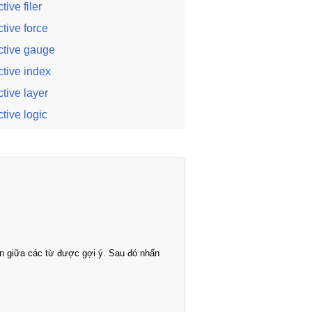
tive filer
ctive force
ctive gauge
ctive index
ctive layer
ctive logic
n giữa các từ được gợi ý. Sau đó nhấn