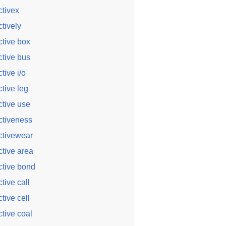
ctivex
ctively
ctive box
ctive bus
ctive i/o
ctive leg
ctive use
ctiveness
ctivewear
ctive area
ctive bond
ctive call
ctive cell
ctive coal