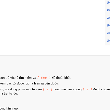
ac
a
a
a
a
a
on trỏ vào ô tìm kiếm và
[ Esc ]
để thoát khỏi.
xem các từ được gợi ý hiện ra bên dưới.
iếm, sử dụng phím mũi tên lên
[ ↑ ]
hoặc mũi tên xuống
[ ↓ ]
để di chuyể
i tiết từ đó.
ợng kính lúp.