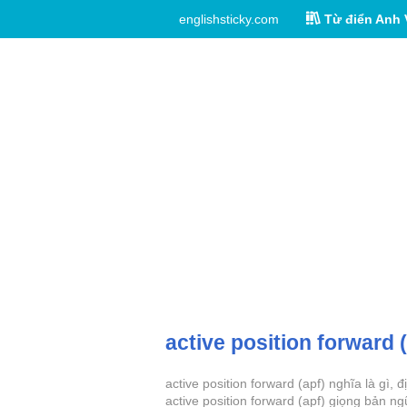
englishsticky.com
Từ điển Anh 
active position forward 
active position forward (apf) nghĩa là gì,
active position forward (apf) giọng bản ng