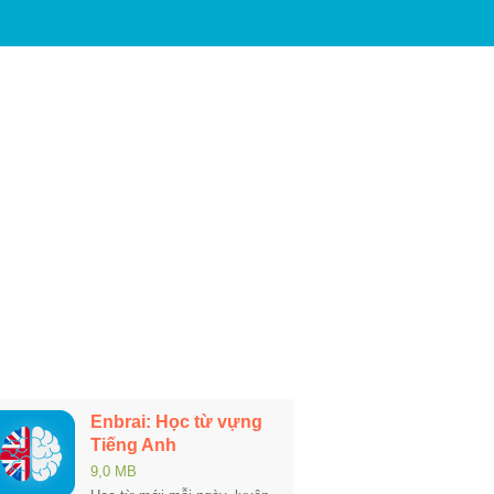
Enbrai: Học từ vựng
Tiếng Anh
9,0 MB