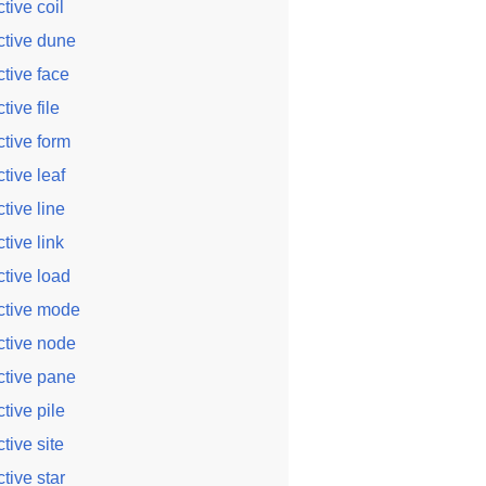
ctive coil
ctive dune
ctive face
ctive file
ctive form
ctive leaf
ctive line
ctive link
ctive load
ctive mode
ctive node
ctive pane
ctive pile
ctive site
ctive star