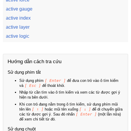
active gauge
active index
active layer
active logic
Hướng dẫn cách tra cứu
Sử dụng phím tắt
Sử dụng phím
[ Enter ]
để đưa con trỏ vào ô tìm kiếm
và
[ Esc ]
để thoát khỏi.
Nhập từ cần tìm vào ô tìm kiếm và xem các từ được gợi ý
hiện ra bên dưới.
Khi con trỏ đang nằm trong ô tìm kiếm, sử dụng phím mũi
tên lên
[ ↑ ]
hoặc mũi tên xuống
[ ↓ ]
để di chuyển giữa
các từ được gợi ý. Sau đó nhấn
[ Enter ]
(một lần nữa)
để xem chi tiết từ đó.
Sử dụng chuột