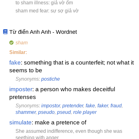
to sham illness: giả vờ ốm
sham med fear: sự sợ giả vờ
Từ điển Anh Anh - Wordnet
sham
Similar:
fake
: something that is a counterfeit; not what it
seems to be
Synonyms:
postiche
imposter
: a person who makes deceitful
pretenses
Synonyms:
impostor
,
pretender
,
fake
,
faker
,
fraud
,
shammer
,
pseudo
,
pseud
,
role player
simulate
: make a pretence of
She assumed indifference, even though she was
seething with anger