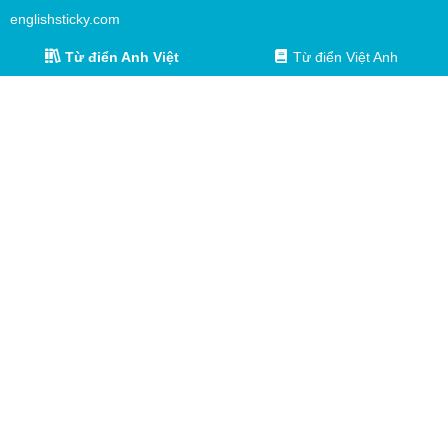
englishsticky.com
Từ điển Anh Việt
Từ điển Việt Anh