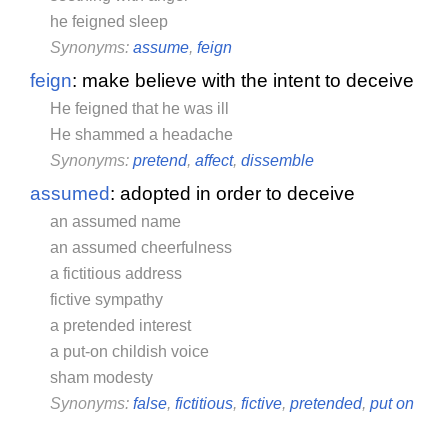
he feigned sleep
Synonyms:
assume
,
feign
feign
: make believe with the intent to deceive
He feigned that he was ill
He shammed a headache
Synonyms:
pretend
,
affect
,
dissemble
assumed
: adopted in order to deceive
an assumed name
an assumed cheerfulness
a fictitious address
fictive sympathy
a pretended interest
a put-on childish voice
sham modesty
Synonyms:
false
,
fictitious
,
fictive
,
pretended
,
put on