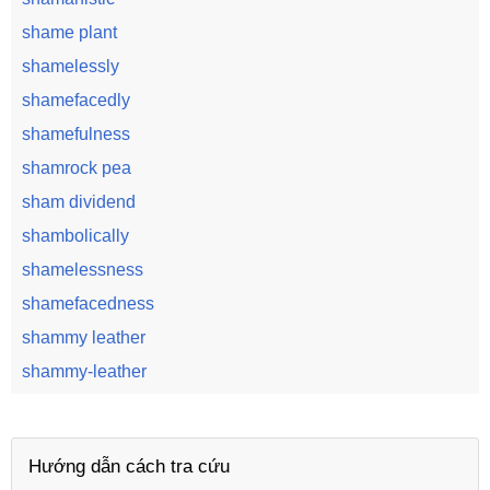
shame plant
shamelessly
shamefacedly
shamefulness
shamrock pea
sham dividend
shambolically
shamelessness
shamefacedness
shammy leather
shammy-leather
Hướng dẫn cách tra cứu