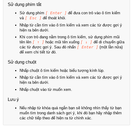
Sử dụng phím tắt
Sử dụng phím
[ Enter ]
để đưa con trỏ vào ô tìm kiếm
và
[ Esc ]
để thoát khỏi.
Nhập từ cần tìm vào ô tìm kiếm và xem các từ được gợi ý
hiện ra bên dưới.
Khi con trỏ đang nằm trong ô tìm kiếm, sử dụng phím mũi
tên lên
[ ↑ ]
hoặc mũi tên xuống
[ ↓ ]
để di chuyển giữa
các từ được gợi ý. Sau đó nhấn
[ Enter ]
(một lần nữa)
để xem chi tiết từ đó.
Sử dụng chuột
Nhấp chuột ô tìm kiếm hoặc biểu tượng kính lúp.
Nhập từ cần tìm vào ô tìm kiếm và xem các từ được gợi ý
hiện ra bên dưới.
Nhấp chuột vào từ muốn xem.
Lưu ý
Nếu nhập từ khóa quá ngắn bạn sẽ không nhìn thấy từ bạn
muốn tìm trong danh sách gợi ý, khi đó bạn hãy nhập thêm
các chữ tiếp theo để hiện ra từ chính xác.