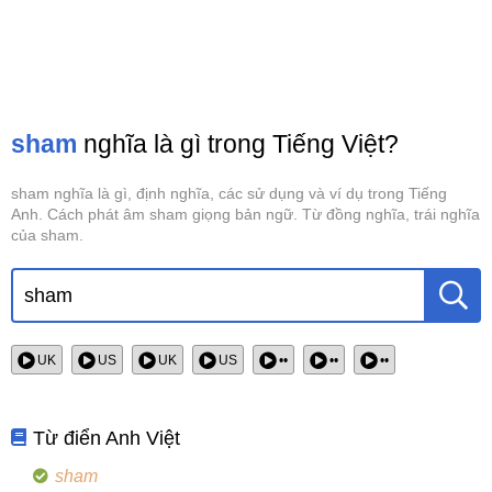
sham
nghĩa là gì trong Tiếng Việt?
sham nghĩa là gì, định nghĩa, các sử dụng và ví dụ trong Tiếng
Anh. Cách phát âm sham giọng bản ngữ. Từ đồng nghĩa, trái nghĩa
của sham.
UK
US
UK
US
••
••
••
Từ điển Anh Việt
sham