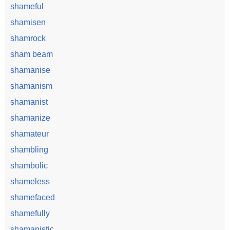
shameful
shamisen
shamrock
sham beam
shamanise
shamanism
shamanist
shamanize
shamateur
shambling
shambolic
shameless
shamefaced
shamefully
shamanistic