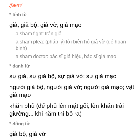
/ʃæm/
* tính từ
giả, giả bộ, giả vờ; giả mạo
a sham fight: trận giả
a sham plea: (pháp lý) lời biện hộ giả vờ (để hoãn
binh)
a sham doctor: bác sĩ giả hiệu, bác sĩ giả mạo
* danh từ
sự giả, sự giả bộ, sự giả vờ; sự giả mạo
người giả bộ, người giả vờ; người giả mạo; vật
giả mạo
khăn phủ (để phủ lên mặt gối, lên khăn trải
giường... khi nằm thì bỏ ra)
* động từ
giả bộ, giả vờ