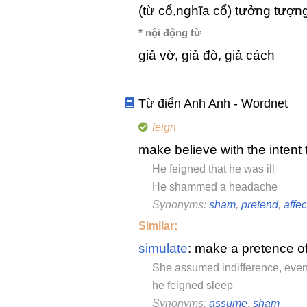
(từ cổ,nghĩa cổ) tưởng tượ
* nội động từ
giả vờ, giả đò, giả cách
Từ điển Anh Anh - Wordnet
feign
make believe with the intent
He feigned that he was ill
He shammed a headache
Synonyms:
sham
,
pretend
,
affec
Similar:
simulate
: make a pretence o
She assumed indifference, even
he feigned sleep
Synonyms:
assume
,
sham