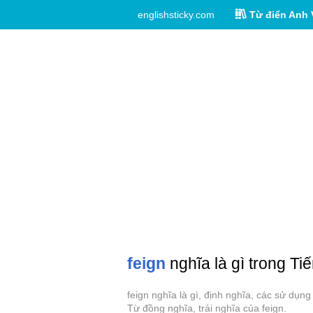
englishsticky.com
Từ điển Anh 
feign
nghĩa là gì trong Ti
feign nghĩa là gì, định nghĩa, các sử dụn
Từ đồng nghĩa, trái nghĩa của feign.