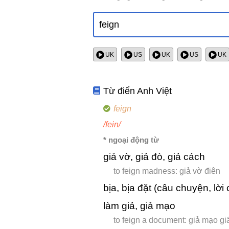
UK
US
UK
US
UK
Từ điển Anh Việt
feign
/fein/
* ngoại động từ
giả vờ, giả đò, giả cách
to feign madness: giả vờ điên
bịa, bịa đặt (câu chuyện, lời c
làm giả, giả mạo
to feign a document: giả mạo giấy