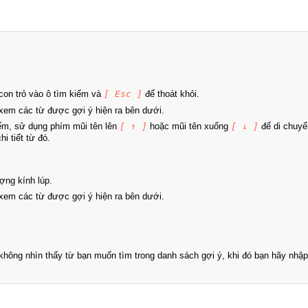
on trỏ vào ô tìm kiếm và
[ Esc ]
để thoát khỏi.
xem các từ được gợi ý hiện ra bên dưới.
iếm, sử dụng phím mũi tên lên
[ ↑ ]
hoặc mũi tên xuống
[ ↓ ]
để di chuyể
i tiết từ đó.
ợng kính lúp.
xem các từ được gợi ý hiện ra bên dưới.
hông nhìn thấy từ bạn muốn tìm trong danh sách gợi ý, khi đó bạn hãy nhập 