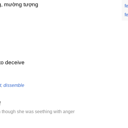
ng, mường tượng
f
f
 to deceive
t
,
dissemble
f
 though she was seething with anger