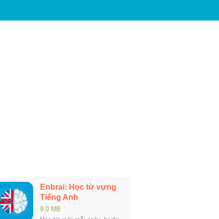
Enbrai: Học từ vựng
Tiếng Anh
9,0 MB