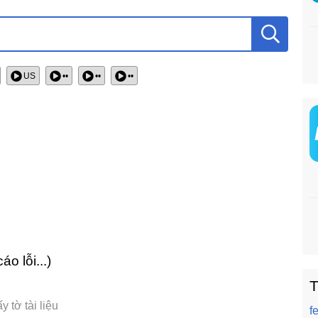
US
••
••
••
áo lỗi...)
T
 tờ tài liệu
f