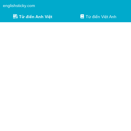
englishsticky.com
Từ điển Anh Việt
Từ điển Việt Anh