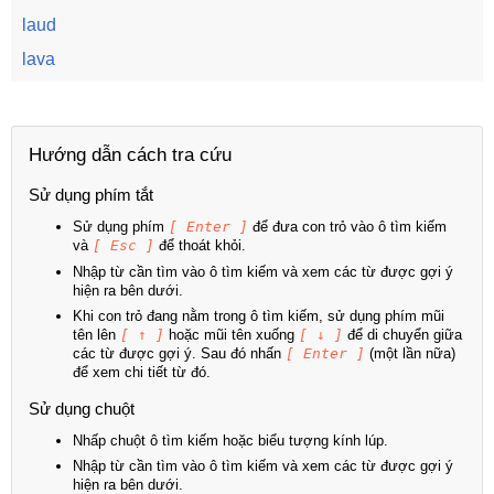
laud
lava
Hướng dẫn cách tra cứu
Sử dụng phím tắt
Sử dụng phím
[ Enter ]
để đưa con trỏ vào ô tìm kiếm
và
[ Esc ]
để thoát khỏi.
Nhập từ cần tìm vào ô tìm kiếm và xem các từ được gợi ý
hiện ra bên dưới.
Khi con trỏ đang nằm trong ô tìm kiếm, sử dụng phím mũi
tên lên
[ ↑ ]
hoặc mũi tên xuống
[ ↓ ]
để di chuyển giữa
các từ được gợi ý. Sau đó nhấn
[ Enter ]
(một lần nữa)
để xem chi tiết từ đó.
Sử dụng chuột
Nhấp chuột ô tìm kiếm hoặc biểu tượng kính lúp.
Nhập từ cần tìm vào ô tìm kiếm và xem các từ được gợi ý
hiện ra bên dưới.