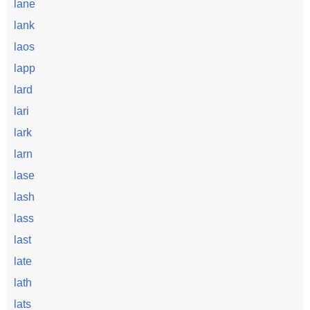
lane
lank
laos
lapp
lard
lari
lark
larn
lase
lash
lass
last
late
lath
lats