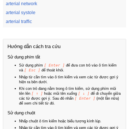
arterial network
arterial systole
arterial traffic
Hướng dẫn cách tra cứu
Sử dụng phím tắt
Sử dụng phím
[ Enter ]
để đưa con trỏ vào ô tìm kiếm
và
[ Esc ]
để thoát khỏi.
Nhập từ cần tìm vào ô tìm kiếm và xem các từ được gợi ý
hiện ra bên dưới.
Khi con trỏ đang nằm trong ô tìm kiếm, sử dụng phím mũi
tên lên
[ ↑ ]
hoặc mũi tên xuống
[ ↓ ]
để di chuyển giữa
các từ được gợi ý. Sau đó nhấn
[ Enter ]
(một lần nữa)
để xem chi tiết từ đó.
Sử dụng chuột
Nhấp chuột ô tìm kiếm hoặc biểu tượng kính lúp.
Nhập từ cần tìm vào ô tìm kiếm và xem các từ được gợi ý