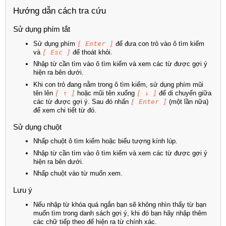
Hướng dẫn cách tra cứu
Sử dụng phím tắt
Sử dụng phím
[ Enter ]
để đưa con trỏ vào ô tìm kiếm
và
[ Esc ]
để thoát khỏi.
Nhập từ cần tìm vào ô tìm kiếm và xem các từ được gợi ý
hiện ra bên dưới.
Khi con trỏ đang nằm trong ô tìm kiếm, sử dụng phím mũi
tên lên
[ ↑ ]
hoặc mũi tên xuống
[ ↓ ]
để di chuyển giữa
các từ được gợi ý. Sau đó nhấn
[ Enter ]
(một lần nữa)
để xem chi tiết từ đó.
Sử dụng chuột
Nhấp chuột ô tìm kiếm hoặc biểu tượng kính lúp.
Nhập từ cần tìm vào ô tìm kiếm và xem các từ được gợi ý
hiện ra bên dưới.
Nhấp chuột vào từ muốn xem.
Lưu ý
Nếu nhập từ khóa quá ngắn bạn sẽ không nhìn thấy từ bạn
muốn tìm trong danh sách gợi ý, khi đó bạn hãy nhập thêm
các chữ tiếp theo để hiện ra từ chính xác.