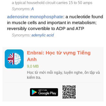
a typical household circuit carries 15 to 50 amps
Synonyms:
A
adenosine monophosphate
: a nucleotide found
in muscle cells and important in metabolism;
reversibly convertible to ADP and ATP
Synonyms:
adenylic acid
Enbrai: Học từ vựng Tiếng
Anh
9,0 MB
Học từ mới mỗi ngày, luyện nghe, ôn tập và
kiểm tra.