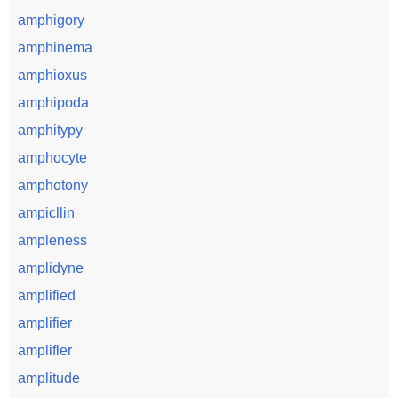
amphigory
amphinema
amphioxus
amphipoda
amphitypy
amphocyte
amphotony
ampicllin
ampleness
amplidyne
amplified
amplifier
amplifler
amplitude