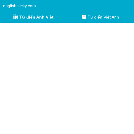
englishsticky.com
Từ điển Anh Việt
Từ điển Việt Anh