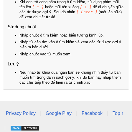
Khi con trỏ đang nằm trong ô tìm kiếm, sử dụng phím mũi
tên lên
[ ↑ ]
hoặc mũi tên xuống
[ ↓ ]
để di chuyển giữa
các từ được gợi ý. Sau đó nhấn
[ Enter ]
(một lần nữa)
để xem chi tiết từ đó.
Sử dụng chuột
Nhấp chuột ô tìm kiếm hoặc biểu tượng kính lúp.
Nhập từ cần tìm vào ô tìm kiếm và xem các từ được gợi ý
hiện ra bên dưới.
Nhấp chuột vào từ muốn xem.
Lưu ý
Nếu nhập từ khóa quá ngắn bạn sẽ không nhìn thấy từ bạn
muốn tìm trong danh sách gợi ý, khi đó bạn hãy nhập thêm
các chữ tiếp theo để hiện ra từ chính xác.
Privacy Policy
|
Google Play
|
Facebook
|
Top ↑
|