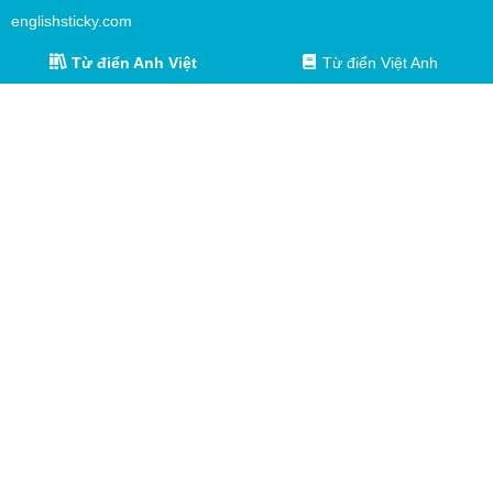
englishsticky.com
Từ điển Anh Việt
Từ điển Việt Anh