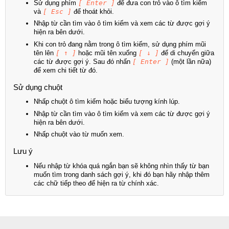
Sử dụng phím
[ Enter ]
để đưa con trỏ vào ô tìm kiếm
và
[ Esc ]
để thoát khỏi.
Nhập từ cần tìm vào ô tìm kiếm và xem các từ được gợi ý
hiện ra bên dưới.
Khi con trỏ đang nằm trong ô tìm kiếm, sử dụng phím mũi
tên lên
[ ↑ ]
hoặc mũi tên xuống
[ ↓ ]
để di chuyển giữa
các từ được gợi ý. Sau đó nhấn
[ Enter ]
(một lần nữa)
để xem chi tiết từ đó.
Sử dụng chuột
Nhấp chuột ô tìm kiếm hoặc biểu tượng kính lúp.
Nhập từ cần tìm vào ô tìm kiếm và xem các từ được gợi ý
hiện ra bên dưới.
Nhấp chuột vào từ muốn xem.
Lưu ý
Nếu nhập từ khóa quá ngắn bạn sẽ không nhìn thấy từ bạn
muốn tìm trong danh sách gợi ý, khi đó bạn hãy nhập thêm
các chữ tiếp theo để hiện ra từ chính xác.