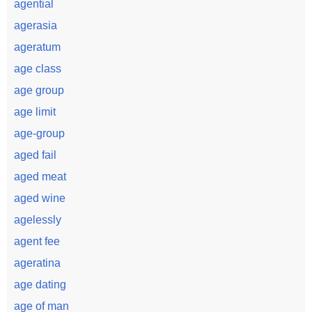
agential
agerasia
ageratum
age class
age group
age limit
age-group
aged fail
aged meat
aged wine
agelessly
agent fee
ageratina
age dating
age of man