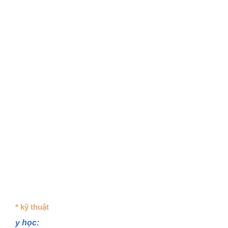
* kỹ thuật
y học: