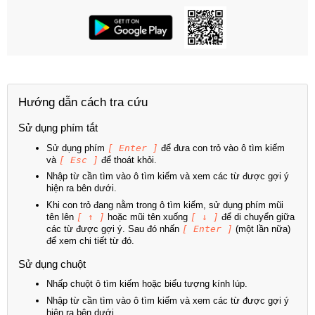
Hướng dẫn cách tra cứu
Sử dụng phím tắt
Sử dụng phím
[ Enter ]
để đưa con trỏ vào ô tìm kiếm
và
[ Esc ]
để thoát khỏi.
Nhập từ cần tìm vào ô tìm kiếm và xem các từ được gợi ý
hiện ra bên dưới.
Khi con trỏ đang nằm trong ô tìm kiếm, sử dụng phím mũi
tên lên
[ ↑ ]
hoặc mũi tên xuống
[ ↓ ]
để di chuyển giữa
các từ được gợi ý. Sau đó nhấn
[ Enter ]
(một lần nữa)
để xem chi tiết từ đó.
Sử dụng chuột
Nhấp chuột ô tìm kiếm hoặc biểu tượng kính lúp.
Nhập từ cần tìm vào ô tìm kiếm và xem các từ được gợi ý
hiện ra bên dưới.