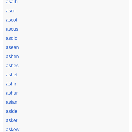
asarh
ascii
ascot
ascus
asdic
asean
ashen
ashes
ashet
ashir
ashur
asian
aside
asker
askew