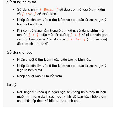
Sử dụng phím tắt
Sử dụng phím
[ Enter ]
để đưa con trỏ vào ô tìm kiếm
và
[ Esc ]
để thoát khỏi.
Nhập từ cần tìm vào ô tìm kiếm và xem các từ được gợi ý
hiện ra bên dưới.
Khi con trỏ đang nằm trong ô tìm kiếm, sử dụng phím mũi
tên lên
[ ↑ ]
hoặc mũi tên xuống
[ ↓ ]
để di chuyển giữa
các từ được gợi ý. Sau đó nhấn
[ Enter ]
(một lần nữa)
để xem chi tiết từ đó.
Sử dụng chuột
Nhấp chuột ô tìm kiếm hoặc biểu tượng kính lúp.
Nhập từ cần tìm vào ô tìm kiếm và xem các từ được gợi ý
hiện ra bên dưới.
Nhấp chuột vào từ muốn xem.
Lưu ý
Nếu nhập từ khóa quá ngắn bạn sẽ không nhìn thấy từ bạn
muốn tìm trong danh sách gợi ý, khi đó bạn hãy nhập thêm
các chữ tiếp theo để hiện ra từ chính xác.