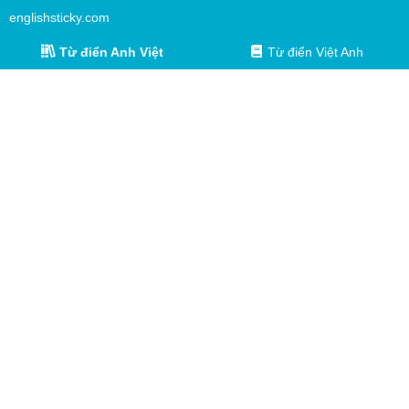
englishsticky.com
Từ điển Anh Việt
Từ điển Việt Anh