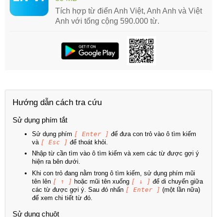
Tích hợp từ điển Anh Việt, Anh Anh và Việt
Anh với tổng cộng 590.000 từ.
Hướng dẫn cách tra cứu
Sử dụng phím tắt
Sử dụng phím
[ Enter ]
để đưa con trỏ vào ô tìm kiếm
và
[ Esc ]
để thoát khỏi.
Nhập từ cần tìm vào ô tìm kiếm và xem các từ được gợi ý
hiện ra bên dưới.
Khi con trỏ đang nằm trong ô tìm kiếm, sử dụng phím mũi
tên lên
[ ↑ ]
hoặc mũi tên xuống
[ ↓ ]
để di chuyển giữa
các từ được gợi ý. Sau đó nhấn
[ Enter ]
(một lần nữa)
để xem chi tiết từ đó.
Sử dụng chuột