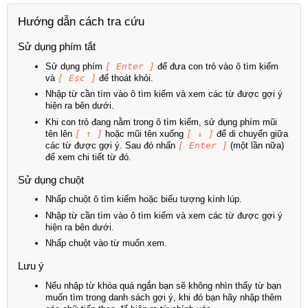
Hướng dẫn cách tra cứu
Sử dụng phím tắt
Sử dụng phím
[ Enter ]
để đưa con trỏ vào ô tìm kiếm
và
[ Esc ]
để thoát khỏi.
Nhập từ cần tìm vào ô tìm kiếm và xem các từ được gợi ý
hiện ra bên dưới.
Khi con trỏ đang nằm trong ô tìm kiếm, sử dụng phím mũi
tên lên
[ ↑ ]
hoặc mũi tên xuống
[ ↓ ]
để di chuyển giữa
các từ được gợi ý. Sau đó nhấn
[ Enter ]
(một lần nữa)
để xem chi tiết từ đó.
Sử dụng chuột
Nhấp chuột ô tìm kiếm hoặc biểu tượng kính lúp.
Nhập từ cần tìm vào ô tìm kiếm và xem các từ được gợi ý
hiện ra bên dưới.
Nhấp chuột vào từ muốn xem.
Lưu ý
Nếu nhập từ khóa quá ngắn bạn sẽ không nhìn thấy từ bạn
muốn tìm trong danh sách gợi ý, khi đó bạn hãy nhập thêm