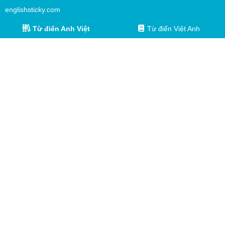
englishsticky.com
Từ điển Anh Việt
Từ điển Việt Anh