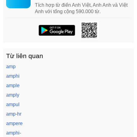
Tích hợp từ điển Anh Việt, Anh Anh và Việt
Anh với tổng cộng 590.000 từ.
Từ liên quan
amp
amphi
ample
amply
ampul
amp-hr
ampere
amphi-