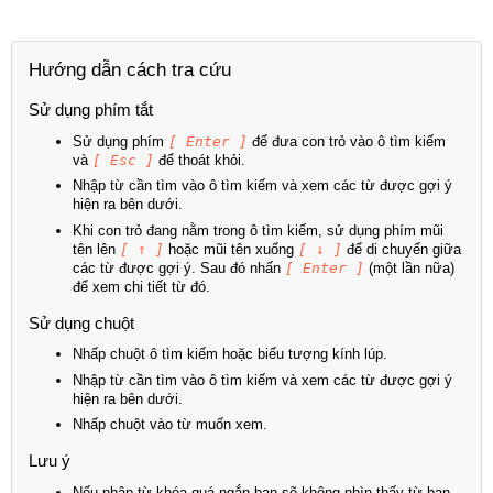
Hướng dẫn cách tra cứu
Sử dụng phím tắt
Sử dụng phím
[ Enter ]
để đưa con trỏ vào ô tìm kiếm
và
[ Esc ]
để thoát khỏi.
Nhập từ cần tìm vào ô tìm kiếm và xem các từ được gợi ý
hiện ra bên dưới.
Khi con trỏ đang nằm trong ô tìm kiếm, sử dụng phím mũi
tên lên
[ ↑ ]
hoặc mũi tên xuống
[ ↓ ]
để di chuyển giữa
các từ được gợi ý. Sau đó nhấn
[ Enter ]
(một lần nữa)
để xem chi tiết từ đó.
Sử dụng chuột
Nhấp chuột ô tìm kiếm hoặc biểu tượng kính lúp.
Nhập từ cần tìm vào ô tìm kiếm và xem các từ được gợi ý
hiện ra bên dưới.
Nhấp chuột vào từ muốn xem.
Lưu ý
Nếu nhập từ khóa quá ngắn bạn sẽ không nhìn thấy từ bạn