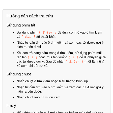
Hướng dẫn cách tra cứu
Sử dụng phím tắt
Sử dụng phím
[ Enter ]
để đưa con trỏ vào ô tìm kiếm
và
[ Esc ]
để thoát khỏi.
Nhập từ cần tìm vào ô tìm kiếm và xem các từ được gợi ý
hiện ra bên dưới.
Khi con trỏ đang nằm trong ô tìm kiếm, sử dụng phím mũi
tên lên
[ ↑ ]
hoặc mũi tên xuống
[ ↓ ]
để di chuyển giữa
các từ được gợi ý. Sau đó nhấn
[ Enter ]
(một lần nữa)
để xem chi tiết từ đó.
Sử dụng chuột
Nhấp chuột ô tìm kiếm hoặc biểu tượng kính lúp.
Nhập từ cần tìm vào ô tìm kiếm và xem các từ được gợi ý
hiện ra bên dưới.
Nhấp chuột vào từ muốn xem.
Lưu ý
Nếu nhập từ khóa quá ngắn bạn sẽ không nhìn thấy từ bạn