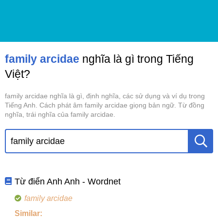
family arcidae
nghĩa là gì trong Tiếng
Việt?
family arcidae nghĩa là gì, định nghĩa, các sử dụng và ví dụ trong
Tiếng Anh. Cách phát âm family arcidae giọng bản ngữ. Từ đồng
nghĩa, trái nghĩa của family arcidae.
Từ điển Anh Anh - Wordnet
family arcidae
Similar: